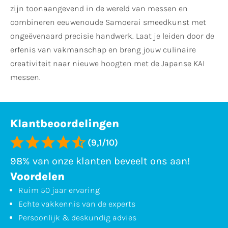
zijn toonaangevend in de wereld van messen en
combineren eeuwenoude Samoerai smeedkunst met
ongeëvenaard precisie handwerk. Laat je leiden door de
erfenis van vakmanschap en breng jouw culinaire
creativiteit naar nieuwe hoogten met de Japanse KAI
messen.
Klantbeoordelingen
(9,1/10)
98% van onze klanten beveelt ons aan!
Voordelen
Ruim 50 jaar ervaring
Echte vakkennis van de experts
Persoonlijk & deskundig advies