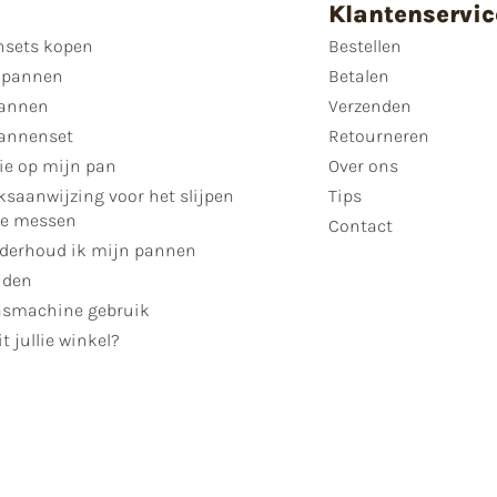
Klantenservic
sets kopen
Bestellen
 pannen
Betalen
annen
Verzenden
annenset
Retourneren
ie op mijn pan
Over ons
ksaanwijzing voor het slijpen
Tips
se messen
Contact
derhoud ik mijn pannen
jden
smachine gebruik
t jullie winkel?