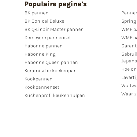
Populaire pagina's
BK pannen
Pannen
BK Conical Deluxe
Spring
BK Q-Linair Master pannen
WMF p
Demeyere pannenset
WMF p
Habonne pannen
Garant
Habonne King
Gebrui
Japan
Habonne Queen pannen
Hoe on
Keramische koekenpan
Leverti
Kookpannen
Vaatwa
Kookpannenset
Waar zi
Küchenprofi keukenhulpen