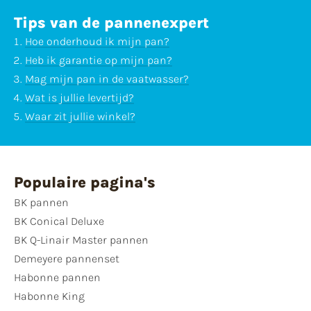
Tips van de pannenexpert
Hoe onderhoud ik mijn pan?
Heb ik garantie op mijn pan?
Mag mijn pan in de vaatwasser?
Wat is jullie levertijd?
Waar zit jullie winkel?
Populaire pagina's
BK pannen
BK Conical Deluxe
BK Q-Linair Master pannen
Demeyere pannenset
Habonne pannen
Habonne King