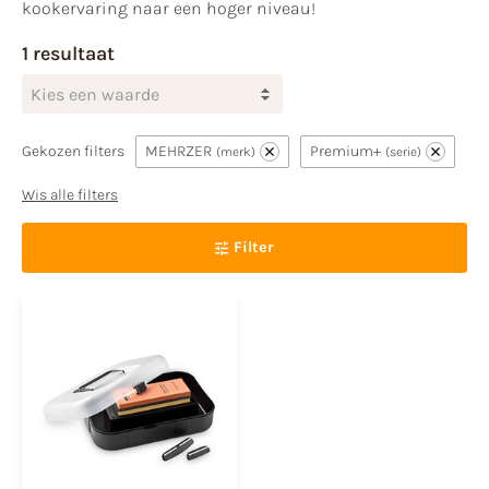
kookervaring naar een hoger niveau!
1 resultaat
Kies een waarde
Gekozen filters
MEHRZER
Premium+
merk
serie
Wis alle filters
Filter