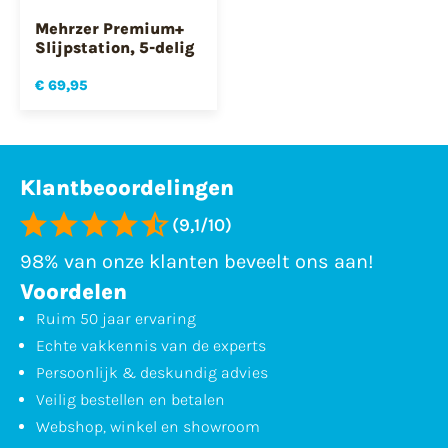
Mehrzer Premium+
Slijpstation, 5-delig
€ 69,95
Klantbeoordelingen
(9,1/10)
98% van onze klanten beveelt ons aan!
Voordelen
Ruim 50 jaar ervaring
Echte vakkennis van de experts
Persoonlijk & deskundig advies
Veilig bestellen en betalen
Webshop, winkel en showroom