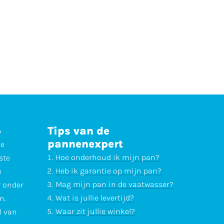
p
Tips van de
pannenexpert
ne
Hoe onderhoud ik mijn pan?
ste
Heb ik garantie op mijn pan?
e
Mag mijn pan in de vaatwasser?
r onder
Wat is jullie levertijd?
n.
Waar zit jullie winkel?
l van