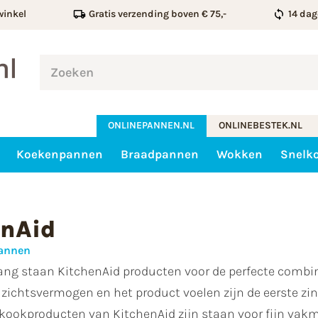
winkel
Gratis verzending boven € 75,-
14 dag
ONLINEPANNEN.NL
ONLINEBESTEK.NL
Koekenpannen
Braadpannen
Wokken
Snelk
enAid
pannen
ang staan KitchenAid producten voor de perfecte combin
t zichtsvermogen en het product voelen zijn de eerste zin
e kookproducten van KitchenAid zijn staan voor fijn va