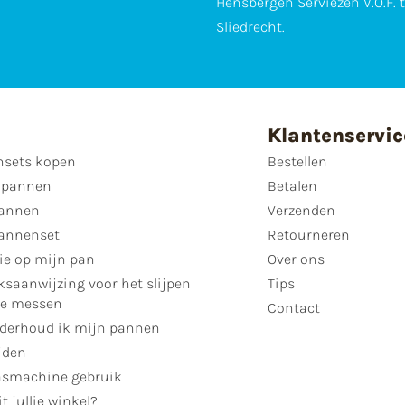
Hensbergen Serviezen V.O.F. 
Sliedrecht.
Klantenservic
sets kopen
Bestellen
 pannen
Betalen
annen
Verzenden
annenset
Retourneren
ie op mijn pan
Over ons
ksaanwijzing voor het slijpen
Tips
se messen
Contact
derhoud ik mijn pannen
jden
smachine gebruik
t jullie winkel?