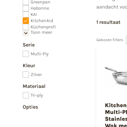
Greenpan
aandacht voor
Habonne
KAI
KitchenAid
1 resultaat
Küchenprofi
Toon meer
Gekozen filters
Serie
Multi-Ply
Kleur
Zilver
Materiaal
Tri-ply
Kitchen
Opties
Multi-P
Stainle
Wok me