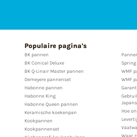
Populaire pagina's
BK pannen
Pannen
BK Conical Deluxe
Spring
BK Q-Linair Master pannen
WMF p
Demeyere pannenset
WMF p
Habonne pannen
Garant
Habonne King
Gebrui
Japan
Habonne Queen pannen
Hoe on
Keramische koekenpan
Leverti
Kookpannen
Vaatwa
Kookpannenset
Waar zi