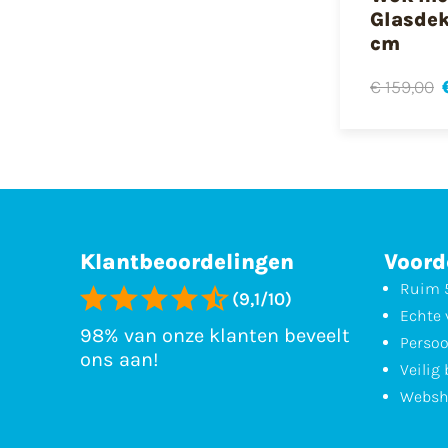
Glasdek
cm
€ 159,00
Klantbeoordelingen
Voord
Ruim 5
(9,1/10)
Echte 
98% van onze klanten beveelt
Persoo
ons aan!
Veilig
Websh