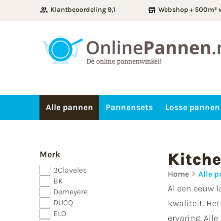
Klantbeoordeling 9,1
Webshop + 500m² 
Alle pannen
Pannensets
Losse pannen
Merk
Kitch
3Claveles
Home
Alle 
BK
Al een eeuw l
Demeyere
DUCQ
kwaliteit. He
ELO
ervaring. All