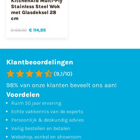
KitchenAid Multi-Ply
Stainless Steel Wok
met Glasdeksel 28
cm
€ 159,00
€ 114,95
Klantbeoordelingen
(9,1/10)
98% van onze klanten beveelt ons aan!
Voordelen
Ruim 50 jaar ervaring
Echte vakkennis van de experts
Persoonlijk & deskundig advies
Veilig bestellen en betalen
Webshop, winkel en showroom