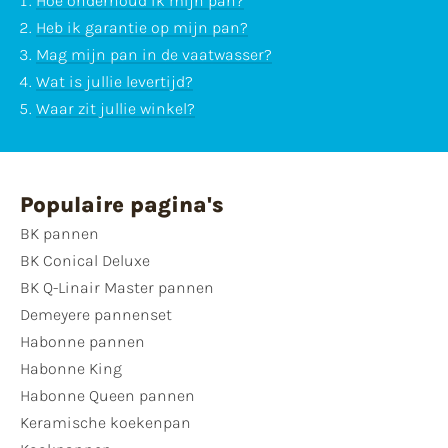
Hoe onderhoud ik mijn pan?
Heb ik garantie op mijn pan?
Mag mijn pan in de vaatwasser?
Wat is jullie levertijd?
Waar zit jullie winkel?
Populaire pagina's
BK pannen
BK Conical Deluxe
BK Q-Linair Master pannen
Demeyere pannenset
Habonne pannen
Habonne King
Habonne Queen pannen
Keramische koekenpan