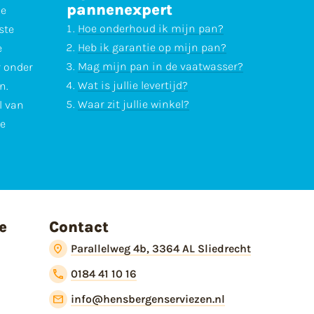
pannenexpert
ne
Hoe onderhoud ik mijn pan?
ste
Heb ik garantie op mijn pan?
e
Mag mijn pan in de vaatwasser?
r onder
Wat is jullie levertijd?
n.
Waar zit jullie winkel?
l van
te
e
Contact
Parallelweg 4b, 3364 AL Sliedrecht
0184 41 10 16
info@hensbergenserviezen.nl