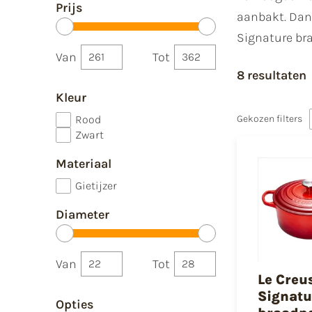
Prijs
aanbakt. Dank
Signature br
Van
Tot
8 resultaten
Kleur
Rood
Gekozen filters
Zwart
Materiaal
Gietijzer
Diameter
Van
Tot
Le Creu
Signatu
Opties