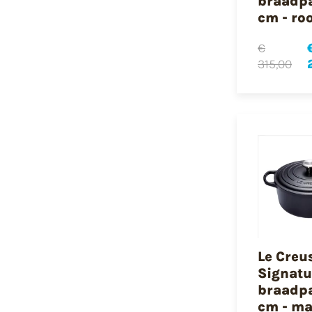
braadp
cm - ro
€
315,00
Le Creu
Signatu
braadp
cm - ma