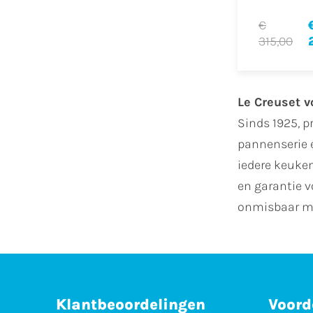
€
315,00
Le Creuset v
Sinds 1925, p
pannenserie 
iedere keuken
en garantie v
onmisbaar me
Klantbeoordelingen
Voord