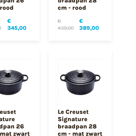
dpan 26
braadpan 28
 rood
cm - rood
€
€
€
0
345,00
439,00
389,00
reuset
Le Creuset
ature
Signature
dpan 26
braadpan 28
 mat zwart
cm - mat zwart