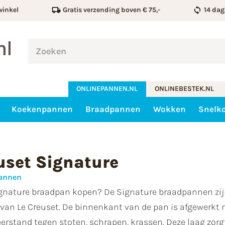
winkel
Gratis verzending boven € 75,-
14 dag
ONLINEPANNEN.NL
ONLINEBESTEK.NL
Koekenpannen
Braadpannen
Wokken
Snelk
uset Signature
pannen
ignature braadpan kopen? De Signature braadpannen zijn
van Le Creuset. De binnenkant van de pan is afgewerkt 
rstand tegen stoten, schrapen, krassen. Deze laag zorg