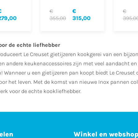
€
€
€
€
279,00
355,00
315,00
395,0
oor de echte liefhebber
roduceert Le Creuset gietijzeren kookgerei van een bijz
en andere keukenaccessoires zijn met veel aandacht en
! Wanneer u een gietijzeren pan koopt biedt Le Creuset d
oor het leven. Met de komst van nieuwe Inox pannen coll
rk voor de echte kookliefhebber.
elen
Winkel en websho