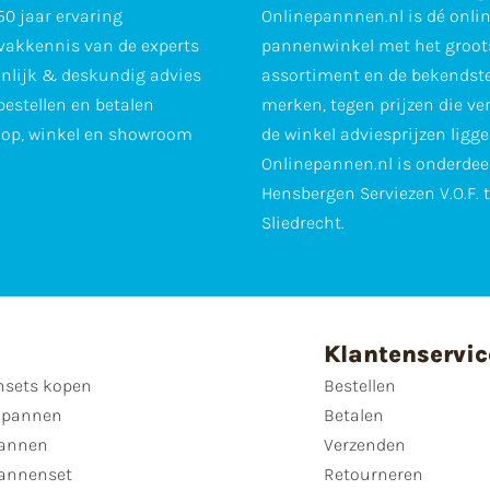
0 jaar ervaring
Onlinepannnen.nl is dé onli
vakkennis van de experts
pannenwinkel met het groot
nlijk & deskundig advies
assortiment en de bekendst
 bestellen en betalen
merken, tegen prijzen die ve
op, winkel en showroom
de winkel adviesprijzen ligge
Onlinepannen.nl is onderdee
Hensbergen Serviezen V.O.F. 
Sliedrecht.
Klantenservic
sets kopen
Bestellen
 pannen
Betalen
annen
Verzenden
annenset
Retourneren