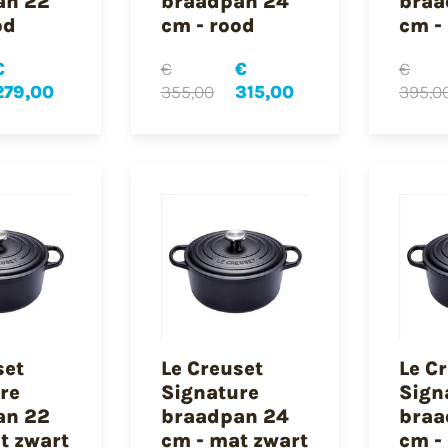
an 22
braadpan 24
braa
od
cm - rood
cm -
€
€
€
€
279,00
355,00
315,00
395,0
set
Le Creuset
Le C
re
Signature
Sign
an 22
braadpan 24
braa
t zwart
cm - mat zwart
cm -