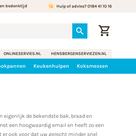
en bedenktijd
Hulp of advies? 0184 41 10 16
ONLINESERVIES.NL
HENSBERGENSERVIEZEN.NL
ookpannen
Keukenhulpen
Koksmessen
 eigenlijk de bekendste bak, braad en
met een hoogwaardig email en heeft zo een
t er ook voor dat uw gerecht minder snel