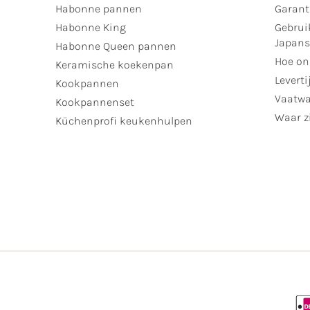
Habonne pannen
Garant
Habonne King
Gebrui
Japan
Habonne Queen pannen
Hoe on
Keramische koekenpan
Leverti
Kookpannen
Vaatwa
Kookpannenset
Waar zi
Küchenprofi keukenhulpen