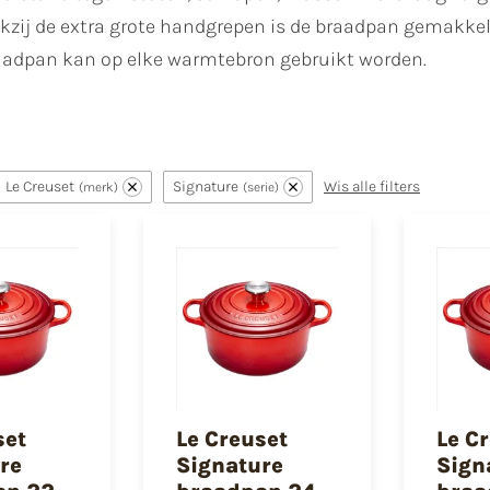
zij de extra grote handgrepen is de braadpan gemakkelij
aadpan kan op elke warmtebron gebruikt worden.
Le Creuset
Signature
Wis alle filters
merk
serie
set
Le Creuset
Le C
re
Signature
Sign