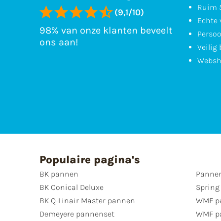
Ruim 5
(9,1/10)
Echte 
98% van onze klanten beveelt
Persoo
ons aan!
Veilig
Websh
Populaire pagina's
BK pannen
Pannen
BK Conical Deluxe
Spring
BK Q-Linair Master pannen
WMF p
Demeyere pannenset
WMF p