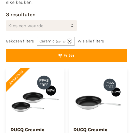
elke keuken.
3 resultaten
Kies een waarde
Gekozen filters
Ceramic
Wis alle filters
serie
Filter
AANBIEDING
DUCQ Creamic
DUCQ Creamic