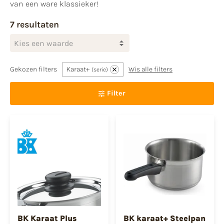
van een ware klassieker!
7 resultaten
Kies een waarde
Gekozen filters
Karaat+
Wis alle filters
serie
Filter
BK Karaat Plus
BK karaat+ Steelpan