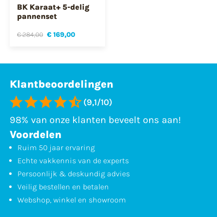
BK Karaat+ 5-delig
pannenset
€ 284,00
€ 169,00
Klantbeoordelingen
(9,1/10)
98% van onze klanten beveelt ons aan!
Voordelen
Ruim 50 jaar ervaring
Echte vakkennis van de experts
Persoonlijk & deskundig advies
Veilig bestellen en betalen
Webshop, winkel en showroom