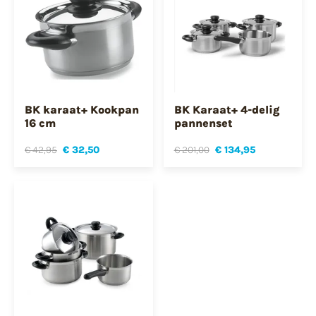
BK karaat+ Kookpan
BK Karaat+ 4-delig
16 cm
pannenset
€ 42,95
€ 32,50
€ 201,00
€ 134,95