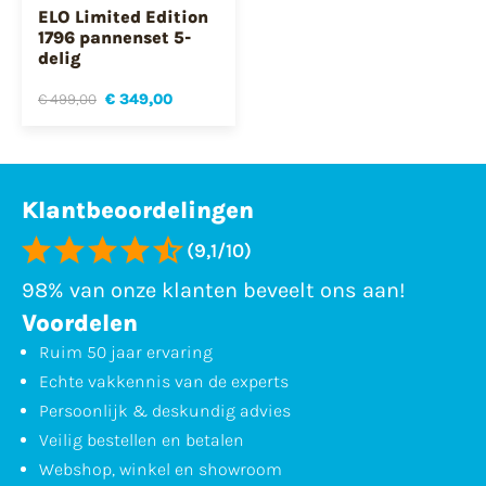
ELO Limited Edition
1796 pannenset 5-
delig
€ 499,00
€ 349,00
Klantbeoordelingen
(9,1/10)
98% van onze klanten beveelt ons aan!
Voordelen
Ruim 50 jaar ervaring
Echte vakkennis van de experts
Persoonlijk & deskundig advies
Veilig bestellen en betalen
Webshop, winkel en showroom