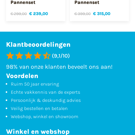
Pannenset
Pannenset
€ 299,00
€ 239,00
€ 399,00
€ 315,00
Klantbeoordelingen
(9,1/10)
98% van onze klanten beveelt ons aan!
Voordelen
Ruim 50 jaar ervaring
Echte vakkennis van de experts
Persoonlijk & deskundig advies
Veilig bestellen en betalen
Webshop, winkel en showroom
Winkel en webshop