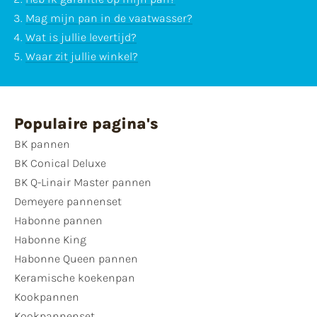
Mag mijn pan in de vaatwasser?
Wat is jullie levertijd?
Waar zit jullie winkel?
Populaire pagina's
BK pannen
BK Conical Deluxe
BK Q-Linair Master pannen
Demeyere pannenset
Habonne pannen
Habonne King
Habonne Queen pannen
Keramische koekenpan
Kookpannen
Kookpannenset