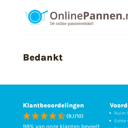
Bedankt
Klantbeoordelingen
Voord
Ruim 5
(9,1/10)
Echte 
98% van onze klanten beveelt