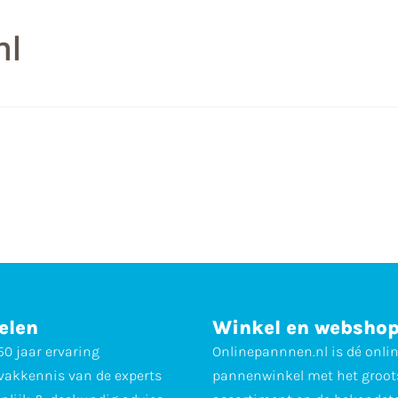
elen
Winkel en websho
0 jaar ervaring
Onlinepannnen.nl is dé onli
vakkennis van de experts
pannenwinkel met het groot