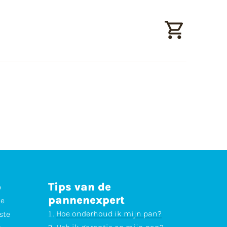
p
Tips van de
pannenexpert
ne
Hoe onderhoud ik mijn pan?
ste