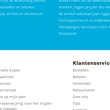
nlijk & deskundig advies
assortiment en de bekendst
 bestellen en betalen
merken, tegen prijzen die ve
op, winkel en showroom
de winkel adviesprijzen ligge
Onlinepannen.nl is onderdee
Hensbergen Serviezen V.O.F. 
Sliedrecht.
Klantenservic
sets kopen
Bestellen
 pannen
Betalen
annen
Verzenden
annenset
Retourneren
ie op mijn pan
Over ons
ksaanwijzing voor het slijpen
Tips
se messen
Contact