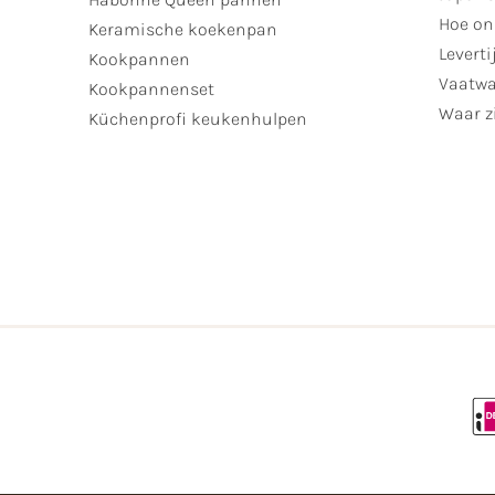
Hoe on
Keramische koekenpan
Leverti
Kookpannen
Vaatwa
Kookpannenset
Waar zi
Küchenprofi keukenhulpen