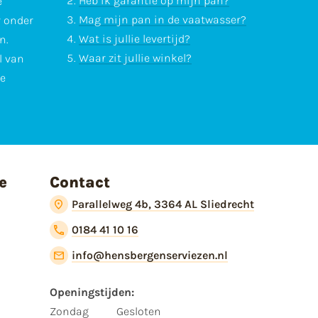
Heb ik garantie op mijn pan?
e
Mag mijn pan in de vaatwasser?
r onder
Wat is jullie levertijd?
n.
Waar zit jullie winkel?
l van
te
e
Contact
Parallelweg 4b, 3364 AL Sliedrecht
0184 41 10 16
info@hensbergenserviezen.nl
Openingstijden:​
​Zondag
Gesloten