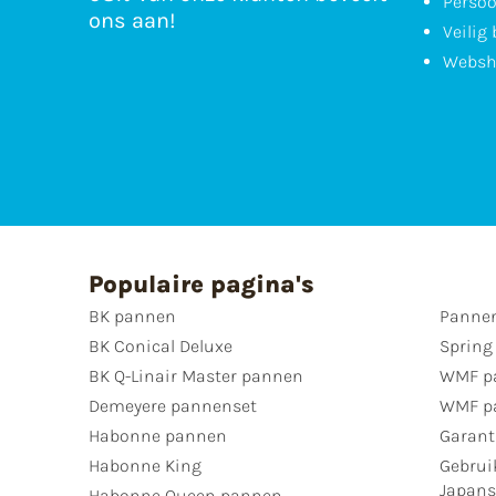
Persoo
ons aan!
Veilig
Websh
Populaire pagina's
BK pannen
Pannen
BK Conical Deluxe
Spring
BK Q-Linair Master pannen
WMF p
Demeyere pannenset
WMF p
Habonne pannen
Garant
Habonne King
Gebrui
Japan
Habonne Queen pannen