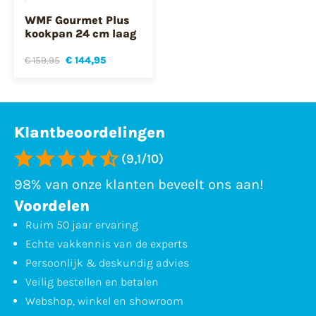
WMF Gourmet Plus
kookpan 24 cm laag
€ 159,95
€ 144,95
Klantbeoordelingen
(9,1/10)
98% van onze klanten beveelt ons aan!
Voordelen
Ruim 50 jaar ervaring
Echte vakkennis van de experts
Persoonlijk & deskundig advies
Veilig bestellen en betalen
Webshop, winkel en showroom