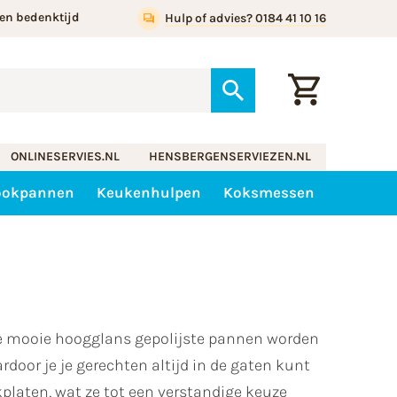
en bedenktijd
Hulp of advies? 0184 41 10 16
ONLINESERVIES.NL
HENSBERGENSERVIEZEN.NL
ookpannen
Keukenhulpen
Koksmessen
ze mooie hoogglans gepolijste pannen worden
door je je gerechten altijd in de gaten kunt
kplaten, wat ze tot een verstandige keuze