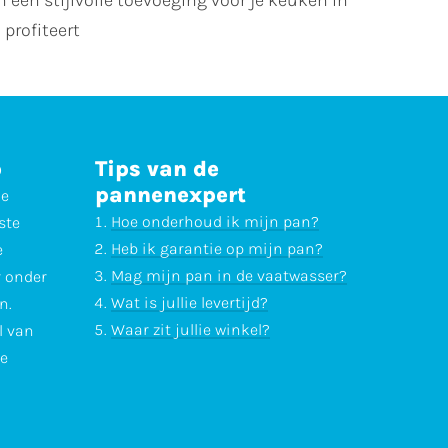
profiteert
p
Tips van de
pannenexpert
ne
Hoe onderhoud ik mijn pan?
ste
Heb ik garantie op mijn pan?
e
Mag mijn pan in de vaatwasser?
r onder
Wat is jullie levertijd?
n.
Waar zit jullie winkel?
l van
te