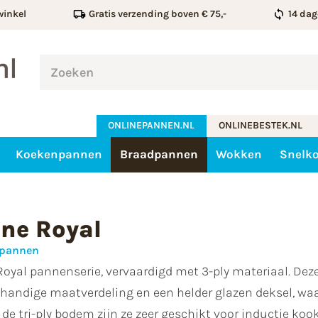
winkel
Gratis verzending boven € 75,-
14 dag
ONLINEPANNEN.NL
ONLINEBESTEK.NL
Koekenpannen
Braadpannen
Wokken
Snelk
ne Royal
pannen
oyal pannenserie, vervaardigd met 3-ply materiaal. De
handige maatverdeling en een helder glazen deksel, waar
de tri-ply bodem zijn ze zeer geschikt voor inductie koo