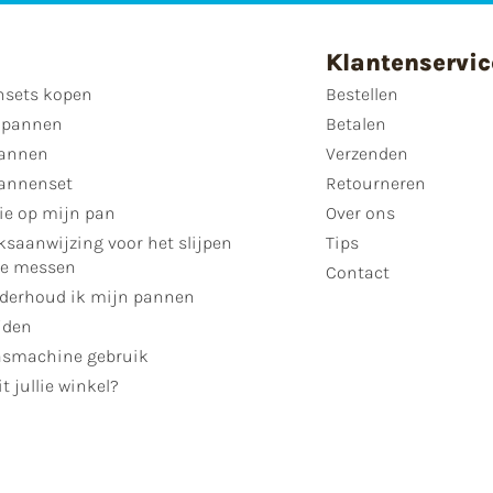
Klantenservic
sets kopen
Bestellen
 pannen
Betalen
annen
Verzenden
annenset
Retourneren
ie op mijn pan
Over ons
ksaanwijzing voor het slijpen
Tips
se messen
Contact
derhoud ik mijn pannen
jden
smachine gebruik
t jullie winkel?