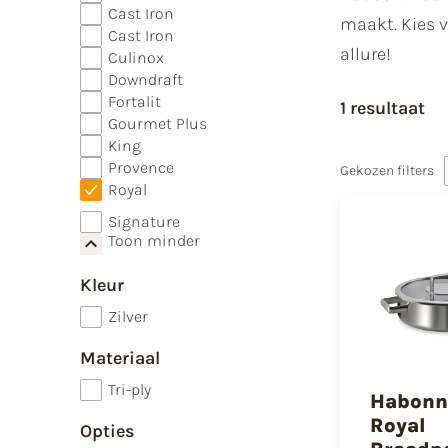
Cast Iron
maakt. Kies v
Cast Iron
allure!
Culinox
Downdraft
Fortalit
1 resultaat
Gourmet Plus
King
Provence
Gekozen filters
Royal
Signature
Toon minder
Kleur
Zilver
Materiaal
Tri-ply
Habonn
Royal
Opties