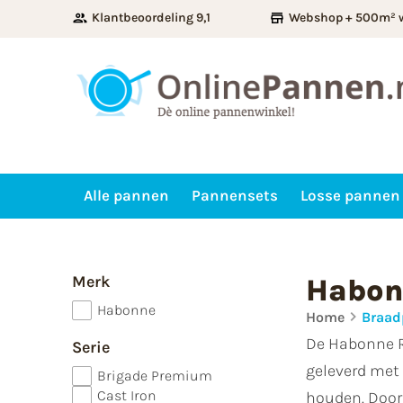
Klantbeoordeling 9,1
Webshop + 500m² 
Alle pannen
Pannensets
Losse pannen
Merk
Habon
Habonne
Home
Braad
De Habonne R
Serie
geleverd met 
Brigade Premium
Cast Iron
houden. Door 