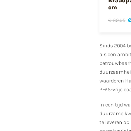
Braadp
cm
€ 89,95
€
Sinds 2004 b
als een ambit
betrouwbaarh
duurzaamheid,
waarderen Hab
PFAS-vrije co
In een tijd w
duurzame kwal
te leveren op
energiezuinig