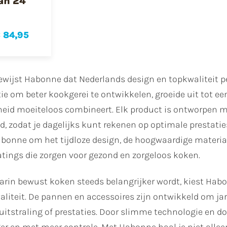
an 24
 84,95
ewijst Habonne dat Nederlands design en topkwaliteit 
ie om beter kookgerei te ontwikkelen, groeide uit tot een
eid moeiteloos combineert. Elk product is ontworpen m
 zodat je dagelijks kunt rekenen op optimale prestatie
onne om het tijdloze design, de hoogwaardige materialen
atings die zorgen voor gezond en zorgeloos koken.
aarin bewust koken steeds belangrijker wordt, kiest Hab
iteit. De pannen en accessoires zijn ontwikkeld om jar
 uitstraling of prestaties. Door slimme technologie en do
er en met meer controle. Met Habonne haal je niet alleen