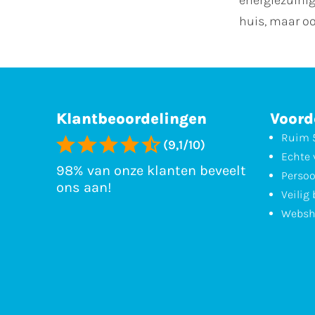
huis, maar oo
Klantbeoordelingen
Voord
Ruim 5
(9,1/10)
Echte 
98% van onze klanten beveelt
Persoo
ons aan!
Veilig
Websh