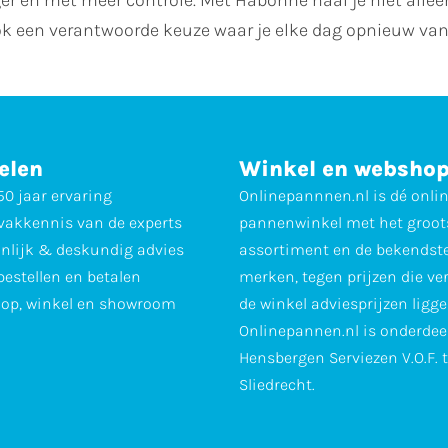
k een verantwoorde keuze waar je elke dag opnieuw van 
elen
Winkel en websho
0 jaar ervaring
Onlinepannnen.nl is dé onli
vakkennis van de experts
pannenwinkel met het groot
nlijk & deskundig advies
assortiment en de bekendst
 bestellen en betalen
merken, tegen prijzen die ve
op, winkel en showroom
de winkel adviesprijzen ligge
Onlinepannen.nl is onderdee
Hensbergen Serviezen V.O.F. 
Sliedrecht.