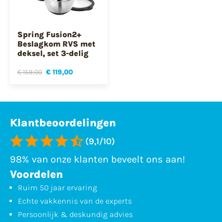
Spring Fusion2+
Beslagkom RVS met
deksel, set 3-delig
€ 159,00
€ 119,00
Klantbeoordelingen
(9,1/10)
98% van onze klanten beveelt ons aan!
Voordelen
Ruim 50 jaar ervaring
Echte vakkennis van de experts
Persoonlijk & deskundig advies