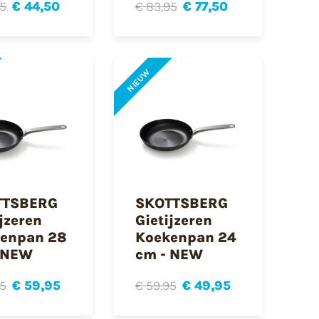
95
€ 44,50
€ 83,95
€ 77,50
NIEUW
TTSBERG
SKOTTSBERG
ijzeren
Gietijzeren
enpan 28
Koekenpan 24
 NEW
cm - NEW
95
€ 59,95
€ 59,95
€ 49,95