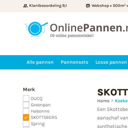
Klantbeoordeling 9,1
Webshop + 500m² 
Alle pannen
Pannensets
Losse pannen
Merk
SKOT
DUCQ
Home
Koek
Greenpan
Een Skottsber
Habonne
SKOTTSBERG
aanschaf van
Spring
synthetische