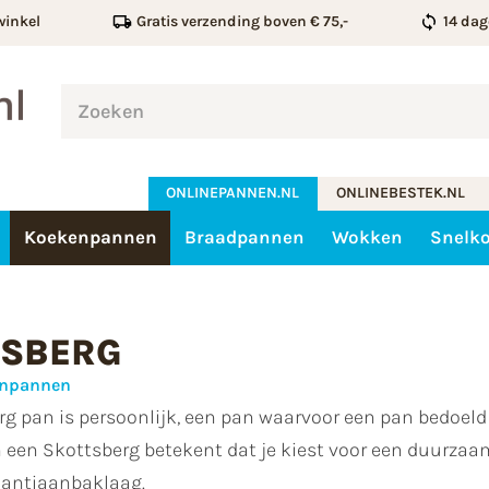
winkel
Gratis verzending boven € 75,-
14 dag
ONLINEPANNEN.NL
ONLINEBESTEK.NL
Koekenpannen
Braadpannen
Wokken
Snelk
TSBERG
enpannen
g pan is persoonlijk, een pan waarvoor een pan bedoeld i
 een Skottsberg betekent dat je kiest voor een duurza
 antiaanbaklaag.