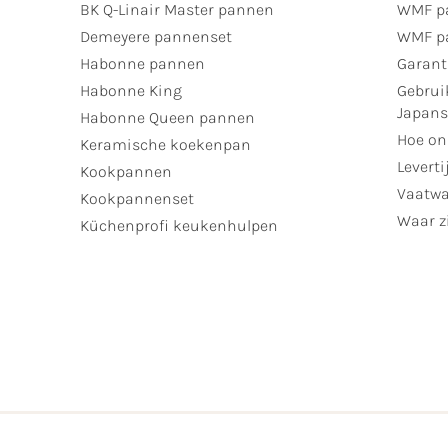
BK Q-Linair Master pannen
WMF p
Demeyere pannenset
WMF p
Habonne pannen
Garant
Habonne King
Gebrui
Japan
Habonne Queen pannen
Hoe on
Keramische koekenpan
Leverti
Kookpannen
Vaatwa
Kookpannenset
Waar zi
Küchenprofi keukenhulpen