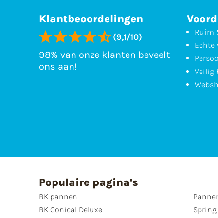
Klantbeoordelingen
Voord
Ruim 5
(9,1/10)
Echte 
98% van onze klanten beveelt
Persoo
ons aan!
Veilig
Websh
Populaire pagina's
BK pannen
Pannen
BK Conical Deluxe
Spring