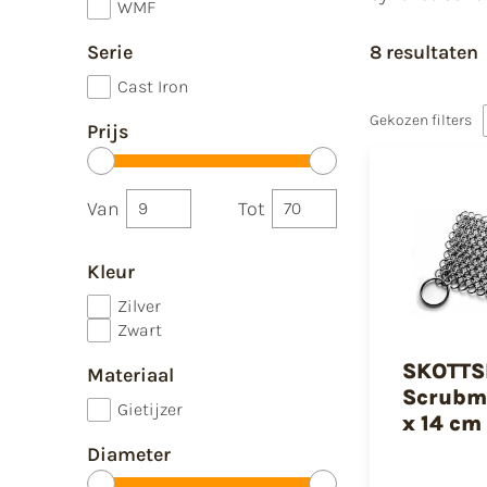
WMF
Serie
8 resultaten
Cast Iron
Gekozen filters
Prijs
Van
Tot
Kleur
Zilver
Zwart
SKOTTS
Materiaal
Scrubma
Gietijzer
x 14 cm
Diameter