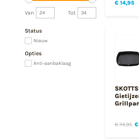
€ 14,95
Van
Tot
Status
Nieuw
Opties
Anti-aanbaklaag
SKOTTS
Gietijz
Grillpa
€ 74,95
€