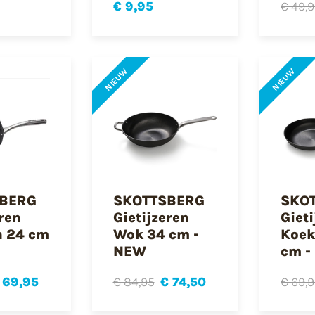
€ 9,95
€ 49,
NIEUW
NIEUW
BERG
SKOTTSBERG
SKO
eren
Gietijzeren
Giet
n 24 cm
Wok 34 cm -
Koek
NEW
cm -
 69,95
€ 84,95
€ 74,50
€ 69,