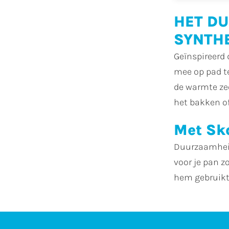
HET DU
SYNTH
Geïnspireerd
mee op pad te
de warmte ze
het bakken of
Met Sko
Duurzaamheid
voor je pan z
hem gebruikt,