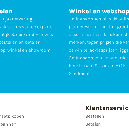
elen
Winkel en websho
0 jaar ervaring
Onlinepannnen.nl is dé onli
vakkennis van de experts
pannenwinkel met het groot
nlijk & deskundig advies
assortiment en de bekendst
 bestellen en betalen
merken, tegen prijzen die ve
op, winkel en showroom
de winkel adviesprijzen ligge
Onlinepannen.nl is onderdee
Hensbergen Serviezen V.O.F. 
Sliedrecht.
Klantenservic
sets kopen
Bestellen
 pannen
Betalen