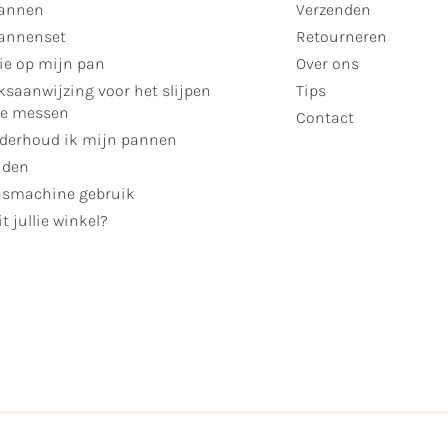
annen
Verzenden
annenset
Retourneren
ie op mijn pan
Over ons
ksaanwijzing voor het slijpen
Tips
se messen
Contact
derhoud ik mijn pannen
jden
smachine gebruik
t jullie winkel?