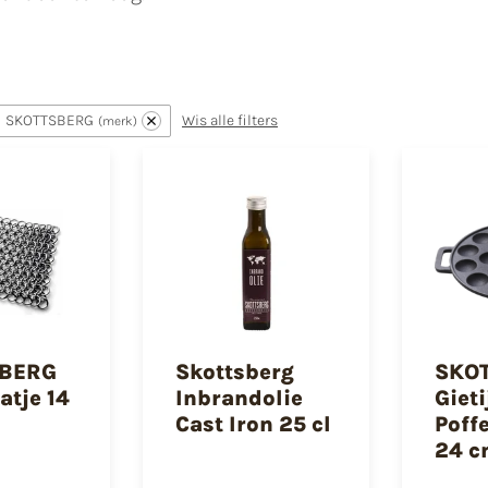
SKOTTSBERG
Wis alle filters
merk
BERG
Skottsberg
SKO
tje 14
Inbrandolie
Giet
Cast Iron 25 cl
Poff
24 c