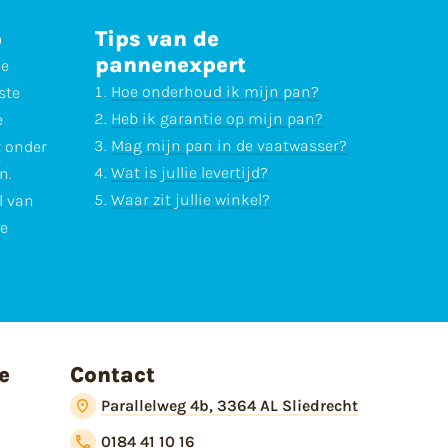
p
Tips van de
pannenexpert
ne
Hoe onderhoud ik mijn pan?
ste
Heb ik garantie op mijn pan?
e
Mag mijn pan in de vaatwasser?
r onder
Wat is jullie levertijd?
n.
Waar zit jullie winkel?
l van
te
e
Contact
Parallelweg 4b, 3364 AL Sliedrecht
0184 41 10 16