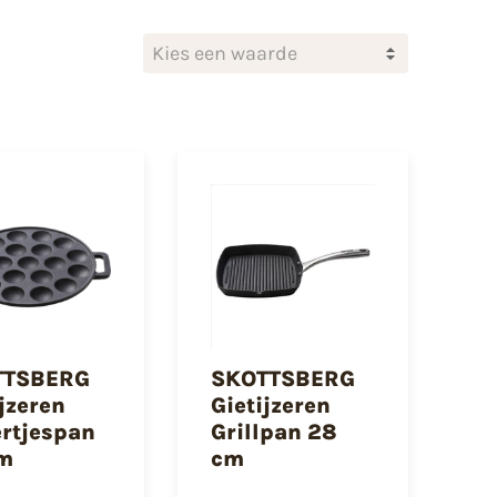
Kies een waarde
TTSBERG
SKOTTSBERG
ijzeren
Gietijzeren
ertjespan
Grillpan 28
m
cm