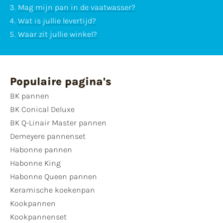
Mag mijn pan in de vaatwasser?
Wat is jullie levertijd?
Waar zit jullie winkel?
Populaire pagina's
BK pannen
BK Conical Deluxe
BK Q-Linair Master pannen
Demeyere pannenset
Habonne pannen
Habonne King
Habonne Queen pannen
Keramische koekenpan
Kookpannen
Kookpannenset