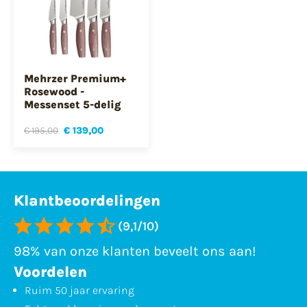
Mehrzer Premium+
Rosewood -
Messenset 5-delig
€ 195,00
€ 139,00
Klantbeoordelingen
(9,1/10)
98% van onze klanten beveelt ons aan!
Voordelen
Ruim 50 jaar ervaring