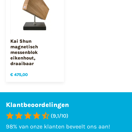
Kai Shun
magnetisch
messenblok
eikenhout,
draaibaar
€ 475,00
Klantbeoordelingen
(9,1/10)
98% van onze klanten beveelt ons aan!