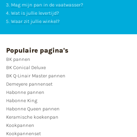
Mag mijn pan in de vaatwasser?
Wat is jullie levertijd?
Waar zit jullie winkel?
Populaire pagina's
BK pannen
BK Conical Deluxe
BK Q-Linair Master pannen
Demeyere pannenset
Habonne pannen
Habonne King
Habonne Queen pannen
Keramische koekenpan
Kookpannen
Kookpannenset