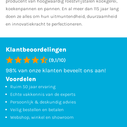
producent van hoogwaardig roestvrijstalen kookgerei,
koekenpannen en pannen. En al meer dan 115 jaar lang
doen ze alles om hun uitmuntendheid, duurzaamheid
en innovatiekracht te perfectioneren.
Klantbeoordelingen
(9,1/10)
98% van onze klanten beveelt ons aan!
Voordelen
Ruim 50 jaar ervaring
Echte vakkennis van de experts
Persoonlijk & deskundig advies
Veilig bestellen en betalen
Webshop, winkel en showroom