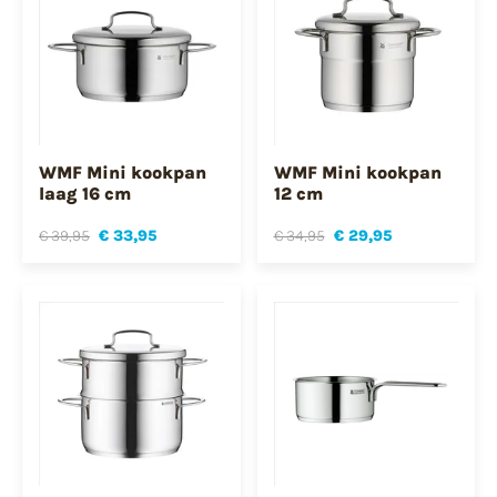
WMF Mini kookpan
WMF Mini kookpan
laag 16 cm
12 cm
€ 39,95
€ 33,95
€ 34,95
€ 29,95