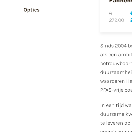
Pannen
Opties
€
279,00
Sinds 2004 b
als een ambit
betrouwbaarh
duurzaamheid,
waarderen Hab
PFAS-vrije co
In een tijd w
duurzame kwal
te leveren op
energiezuinig