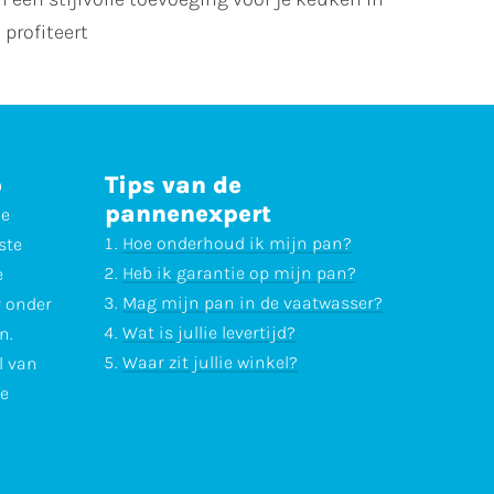
profiteert
p
Tips van de
pannenexpert
ne
Hoe onderhoud ik mijn pan?
ste
Heb ik garantie op mijn pan?
e
Mag mijn pan in de vaatwasser?
r onder
Wat is jullie levertijd?
n.
Waar zit jullie winkel?
l van
te