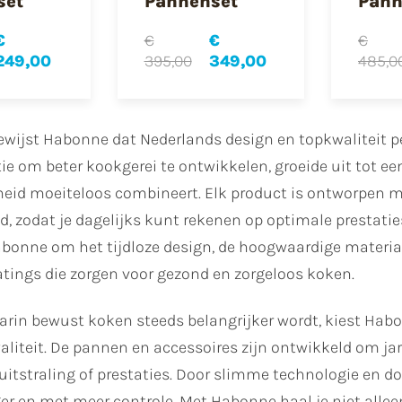
set
Pannenset
Pann
€
€
€
€
249,00
395,00
349,00
485,0
ewijst Habonne dat Nederlands design en topkwaliteit 
ie om beter kookgerei te ontwikkelen, groeide uit tot een
eid moeiteloos combineert. Elk product is ontworpen m
 zodat je dagelijks kunt rekenen op optimale prestatie
onne om het tijdloze design, de hoogwaardige materialen
atings die zorgen voor gezond en zorgeloos koken.
aarin bewust koken steeds belangrijker wordt, kiest Hab
iteit. De pannen en accessoires zijn ontwikkeld om jar
 uitstraling of prestaties. Door slimme technologie en do
er en met meer controle. Met Habonne haal je niet alleen