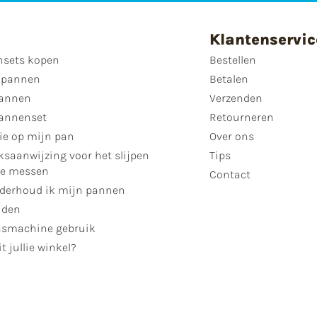
Klantenservic
sets kopen
Bestellen
 pannen
Betalen
annen
Verzenden
annenset
Retourneren
ie op mijn pan
Over ons
ksaanwijzing voor het slijpen
Tips
se messen
Contact
derhoud ik mijn pannen
jden
smachine gebruik
t jullie winkel?