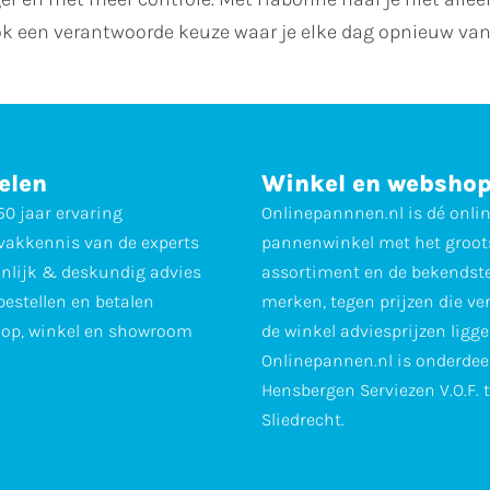
k een verantwoorde keuze waar je elke dag opnieuw van 
elen
Winkel en websho
0 jaar ervaring
Onlinepannnen.nl is dé onli
vakkennis van de experts
pannenwinkel met het groot
nlijk & deskundig advies
assortiment en de bekendst
 bestellen en betalen
merken, tegen prijzen die ve
op, winkel en showroom
de winkel adviesprijzen ligge
Onlinepannen.nl is onderdee
Hensbergen Serviezen V.O.F. 
Sliedrecht.