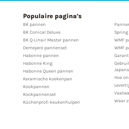
Populaire pagina's
BK pannen
Pannen
BK Conical Deluxe
Spring
BK Q-Linair Master pannen
WMF p
Demeyere pannenset
WMF p
Habonne pannen
Garant
Habonne King
Gebrui
Japan
Habonne Queen pannen
Hoe on
Keramische koekenpan
Leverti
Kookpannen
Vaatwa
Kookpannenset
Waar zi
Küchenprofi keukenhulpen