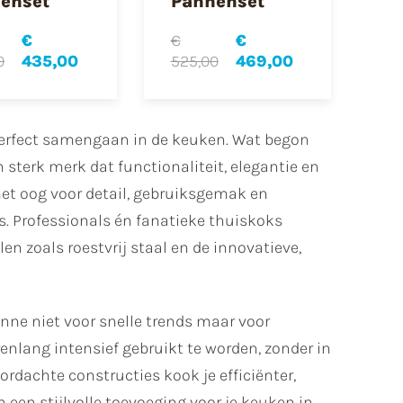
enset
Pannenset
€
€
€
0
435,00
525,00
469,00
perfect samengaan in de keuken. Wat begon
 sterk merk dat functionaliteit, elegantie en
et oog voor detail, gebruiksgemak en
s. Professionals én fanatieke thuiskoks
 zoals roestvrij staal en de innovatieve,
onne niet voor snelle trends maar voor
enlang intensief gebruikt te worden, zonder in
ordachte constructies kook je efficiënter,
 een stijlvolle toevoeging voor je keuken in