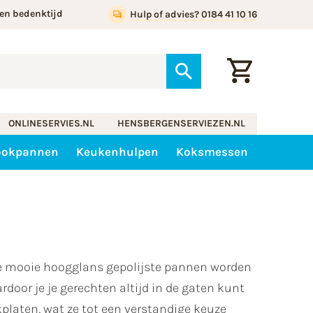
en bedenktijd
Hulp of advies? 0184 41 10 16
ONLINESERVIES.NL
HENSBERGENSERVIEZEN.NL
ookpannen
Keukenhulpen
Koksmessen
ze mooie hoogglans gepolijste pannen worden
door je je gerechten altijd in de gaten kunt
kplaten, wat ze tot een verstandige keuze