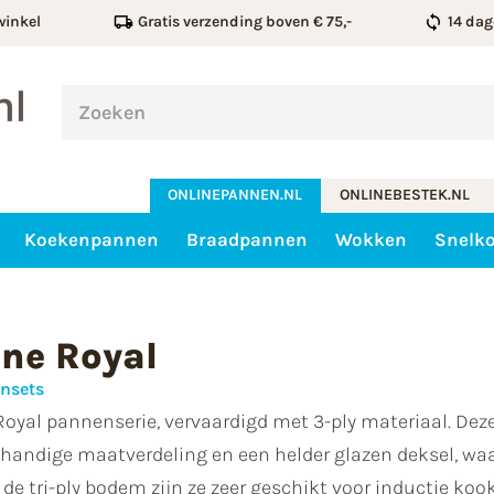
winkel
Gratis verzending boven € 75,-
14 dag
ONLINEPANNEN.NL
ONLINEBESTEK.NL
Koekenpannen
Braadpannen
Wokken
Snelk
ne Royal
nsets
oyal pannenserie, vervaardigd met 3-ply materiaal. De
handige maatverdeling en een helder glazen deksel, waar
de tri-ply bodem zijn ze zeer geschikt voor inductie koo