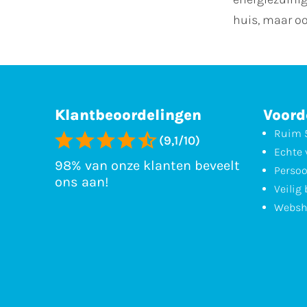
huis, maar oo
Klantbeoordelingen
Voord
Ruim 5
(9,1/10)
Echte 
98% van onze klanten beveelt
Persoo
ons aan!
Veilig
Websh