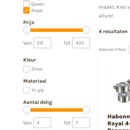
Queen
maakt. Kies v
Royal
allure!
Prijs
4 resultaten
Van
Tot
Gekozen filters
Kleur
Zilver
Materiaal
Tri-ply
Aantal delig
Habonn
Van
Tot
Royal 4