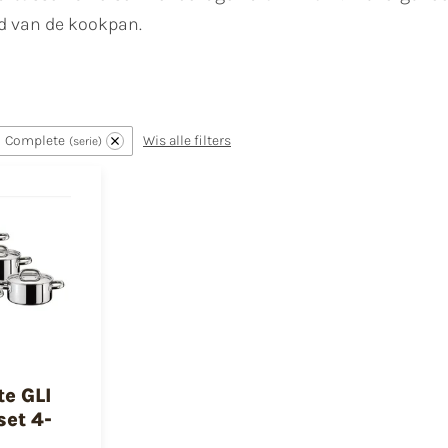
d van de kookpan.
Complete
Wis alle filters
serie
e GLI
et 4-