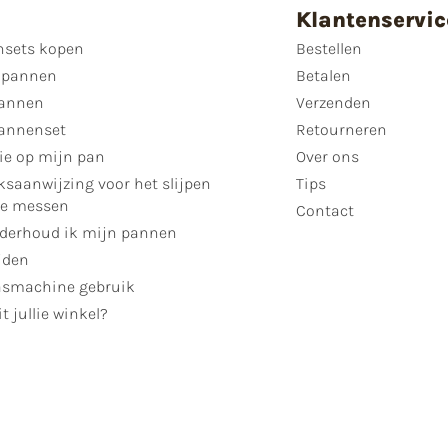
Klantenservic
sets kopen
Bestellen
 pannen
Betalen
annen
Verzenden
annenset
Retourneren
ie op mijn pan
Over ons
ksaanwijzing voor het slijpen
Tips
se messen
Contact
derhoud ik mijn pannen
jden
smachine gebruik
t jullie winkel?