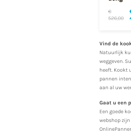
€
526,00
Vind de koo
Natuurlijk k
weggeven. Su
heeft. Kookt 
pannen inten
aan al uw we
Gaat u een 
Een goede ko
webshop zijn 
OnlinePannen