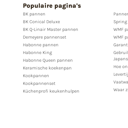
Populaire pagina's
BK pannen
Pannen
BK Conical Deluxe
Spring
BK Q-Linair Master pannen
WMF p
Demeyere pannenset
WMF p
Habonne pannen
Garant
Habonne King
Gebrui
Japan
Habonne Queen pannen
Hoe on
Keramische koekenpan
Leverti
Kookpannen
Vaatwa
Kookpannenset
Waar zi
Küchenprofi keukenhulpen