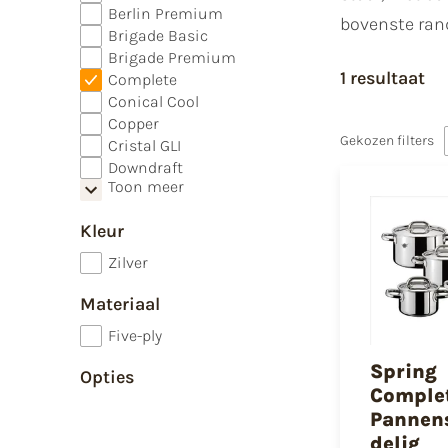
Berlin Premium
bovenste ran
Brigade Basic
Brigade Premium
1 resultaat
Complete
Conical Cool
Copper
Gekozen filters
Cristal GLI
Downdraft
Toon meer
Kleur
Zilver
Materiaal
Five-ply
Spring
Opties
Complet
Pannens
delig