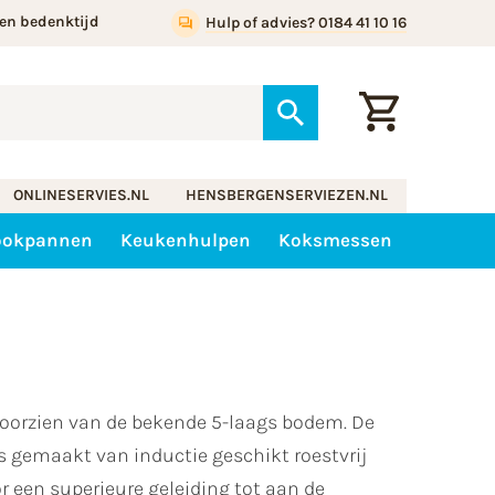
en bedenktijd
Hulp of advies? 0184 41 10 16
ONLINESERVIES.NL
HENSBERGENSERVIEZEN.NL
ookpannen
Keukenhulpen
Koksmessen
voorzien van de bekende 5-laags bodem. De
s gemaakt van inductie geschikt roestvrij
r een superieure geleiding tot aan de