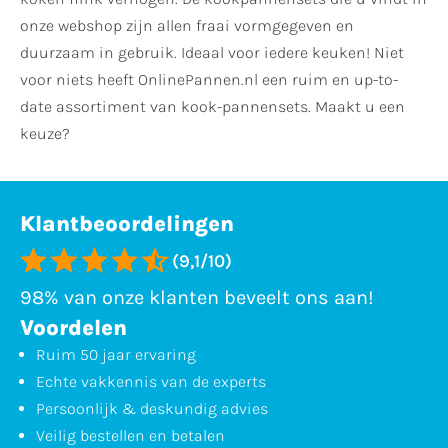
onze webshop zijn allen fraai vormgegeven en
duurzaam in gebruik. Ideaal voor iedere keuken! Niet
voor niets heeft OnlinePannen.nl een ruim en up-to-
date assortiment van kook-pannensets. Maakt u een
keuze?
Klantbeoordelingen
(9,1/10)
98% van onze klanten beveelt ons aan!
Voordelen
Ruim 50 jaar ervaring
Echte vakkennis van de experts
Persoonlijk & deskundig advies
Veilig bestellen en betalen