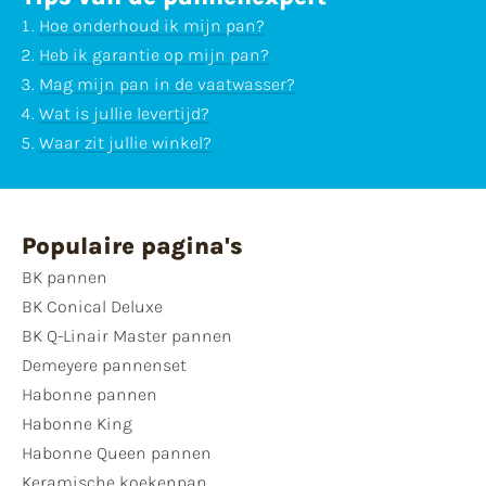
Hoe onderhoud ik mijn pan?
Heb ik garantie op mijn pan?
Mag mijn pan in de vaatwasser?
Wat is jullie levertijd?
Waar zit jullie winkel?
Populaire pagina's
BK pannen
BK Conical Deluxe
BK Q-Linair Master pannen
Demeyere pannenset
Habonne pannen
Habonne King
Habonne Queen pannen
Keramische koekenpan