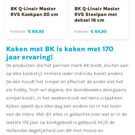
BK Q-Linair Master
BK Q-Linair Master
RVS Kookpan 20 cm
RVS Steelpan met
deksel 16 cm
€ 104,95
€ 89,95
€ 84,95
€ 64,95
Koken met BK is koken met 170
jaar ervaring!
De producten die het pannen merk BK biedt, sluiten aan
op elke kookstijl. Immers ieder individu kookt anders.
De één houdt het simpel en effectief, de ander ziet het
als hobby. Toch wil degene, die doordeweeks doorgaans
simpel kookt, in het weekend ook wel eens uitpakken.
Koken speelt dus elke dag een andere rol in het leven
van de mens. Met dit alles in gedachte over wat er in de
laatste 170 jaar op kookgebied is gebeurd, blijft de
Hollandse degelijkheid van BK met mooie en