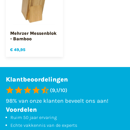
Mehrzer Messenblok
- Bamboo
€ 49,95
Klantbeoordelingen
(9,1/10)
98% van onze klanten beveelt ons aan!
Voordelen
Ruim 50 jaar ervaring
Echte vakkennis van de experts