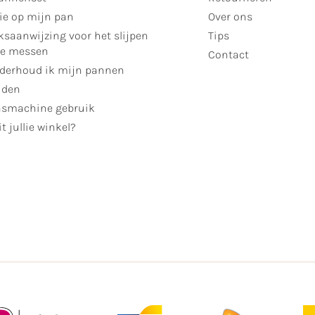
ie op mijn pan
Over ons
ksaanwijzing voor het slijpen
Tips
se messen
Contact
derhoud ik mijn pannen
jden
smachine gebruik
t jullie winkel?