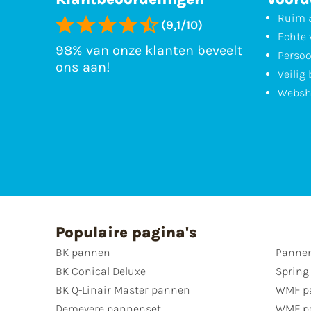
Ruim 5
(9,1/10)
Echte 
98% van onze klanten beveelt
Persoo
ons aan!
Veilig
Websh
Populaire pagina's
BK pannen
Pannen
BK Conical Deluxe
Spring
BK Q-Linair Master pannen
WMF p
Demeyere pannenset
WMF p