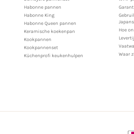
Habonne pannen
Garant
Habonne King
Gebrui
Japan
Habonne Queen pannen
Hoe on
Keramische koekenpan
Leverti
Kookpannen
Vaatwa
Kookpannenset
Waar zi
Küchenprofi keukenhulpen