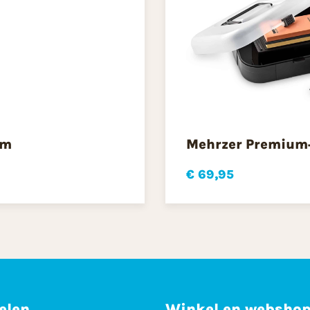
cm
Mehrzer Premium+ 
€ 69,95
elen
Winkel en websho