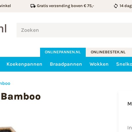
winkel
Gratis verzending boven € 75,-
14 dag
ONLINEPANNEN.NL
ONLINEBESTEK.NL
Koekenpannen
Braadpannen
Wokken
Snelk
amboo
- Bamboo
M
I