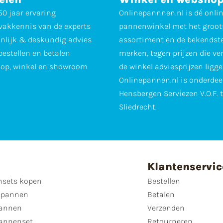
0 jaar ervaring
Onlinepannnen.nl is dé onli
vakkennis van de experts
pannenwinkel met het groot
nlijk & deskundig advies
assortiment en de bekendst
 bestellen en betalen
merken, tegen prijzen die ve
op, winkel en showroom
de winkel adviesprijzen ligge
Onlinepannen.nl is onderdee
Hensbergen Serviezen V.O.F. 
Sliedrecht.
Klantenservic
sets kopen
Bestellen
 pannen
Betalen
annen
Verzenden
annenset
Retourneren