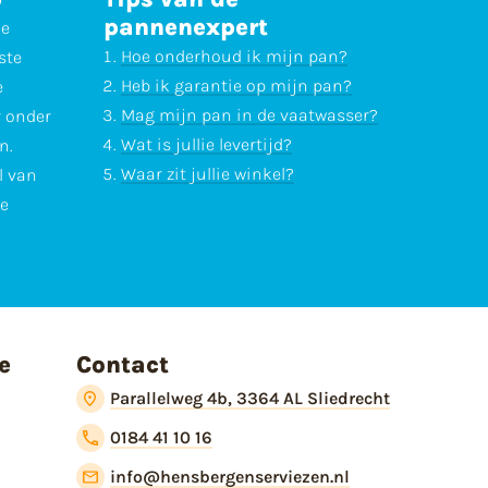
pannenexpert
ne
Hoe onderhoud ik mijn pan?
ste
Heb ik garantie op mijn pan?
e
Mag mijn pan in de vaatwasser?
r onder
Wat is jullie levertijd?
n.
Waar zit jullie winkel?
l van
te
e
Contact
Parallelweg 4b, 3364 AL Sliedrecht
0184 41 10 16
info@hensbergenserviezen.nl