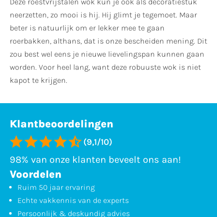
Deze roestvrijstalen wok kun je ook als decoratiestuk
neerzetten, zo mooi is hij. Hij glimt je tegemoet. Maar
beter is natuurlijk om er lekker mee te gaan
roerbakken, althans, dat is onze bescheiden mening. Dit
zou best wel eens je nieuwe lievelingspan kunnen gaan
worden. Voor heel lang, want deze robuuste wok is niet
kapot te krijgen.
Klantbeoordelingen
(9,1/10)
98% van onze klanten beveelt ons aan!
Voordelen
Ruim 50 jaar ervaring
Echte vakkennis van de experts
Persoonlijk & deskundig advies