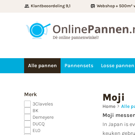
Klantbeoordeling 9,1
Webshop + 500m² 
Alle pannen
Pannensets
Losse pannen
Merk
Moji
3Claveles
Home
Alle 
BK
Moji messe
Demeyere
DUCQ
In Japan is e
ELO
keuken gebrui