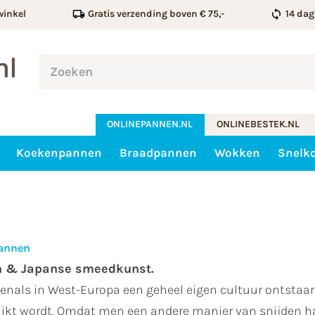
winkel
Gratis verzending boven € 75,-
14 dag
ONLINEPANNEN.NL
ONLINEBESTEK.NL
Koekenpannen
Braadpannen
Wokken
Snelk
pannen
n & Japanse smeedkunst.
venals in West-Europa een geheel eigen cultuur ontstaan
kt wordt. Omdat men een andere manier van snijden hant