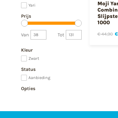
Moji Ya
Yari
Combin
Prijs
Slijpst
1000
€ 44,90
€
Van
Tot
Kleur
Zwart
Status
Aanbieding
Opties