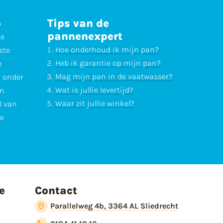
p
Tips van de
pannenexpert
ne
Hoe onderhoud ik mijn pan?
ste
Heb ik garantie op mijn pan?
e
Mag mijn pan in de vaatwasser?
r onder
Wat is jullie levertijd?
n.
Waar zit jullie winkel?
l van
te
e
Contact
Parallelweg 4b, 3364 AL Sliedrecht