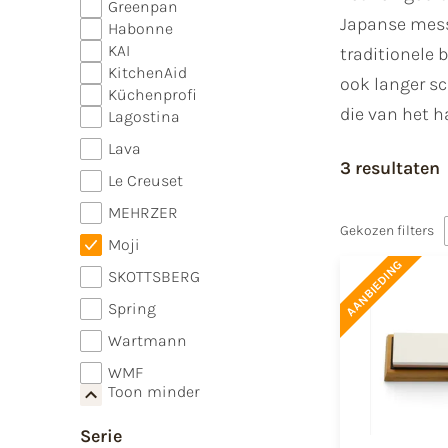
Greenpan
Japanse messe
Habonne
KAI
traditionele 
KitchenAid
ook langer s
Küchenprofi
die van het h
Lagostina
Lava
3 resultaten
Le Creuset
MEHRZER
Gekozen filters
Moji
AANBIEDING
SKOTTSBERG
Spring
Wartmann
WMF
Toon minder
Serie