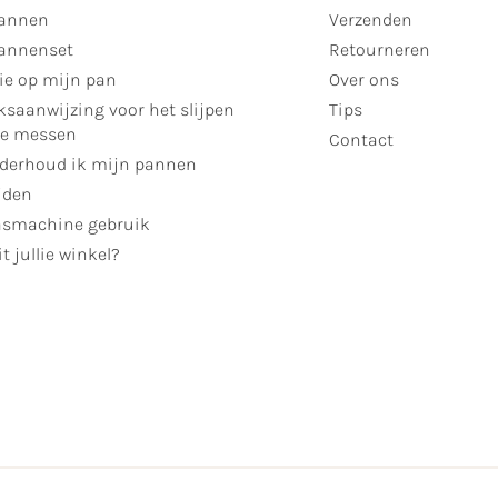
annen
Verzenden
annenset
Retourneren
ie op mijn pan
Over ons
ksaanwijzing voor het slijpen
Tips
se messen
Contact
derhoud ik mijn pannen
jden
smachine gebruik
t jullie winkel?