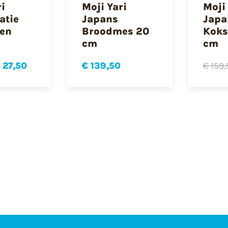
ri
Moji Yari
Moji 
atie
Japans
Japa
een
Broodmes 20
Koks
cm
cm
 27,50
€ 139,50
€ 159,