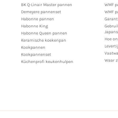
BK Q-Linair Master pannen
WMF p
Demeyere pannenset
WMF p
Habonne pannen
Garant
Habonne King
Gebrui
Japan
Habonne Queen pannen
Hoe on
Keramische koekenpan
Leverti
Kookpannen
Vaatwa
Kookpannenset
Waar zi
Küchenprofi keukenhulpen