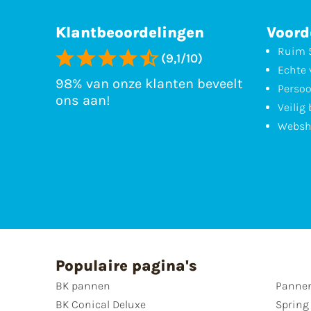
Klantbeoordelingen
Voord
Ruim 5
(9,1/10)
Echte 
98% van onze klanten beveelt
Persoo
ons aan!
Veilig
Websh
Populaire pagina's
BK pannen
Pannen
BK Conical Deluxe
Spring