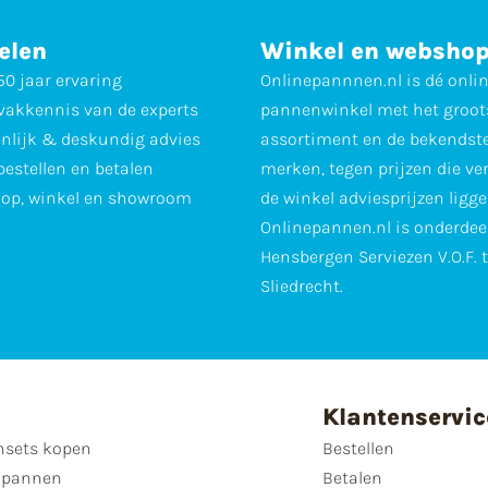
elen
Winkel en websho
0 jaar ervaring
Onlinepannnen.nl is dé onli
vakkennis van de experts
pannenwinkel met het groot
nlijk & deskundig advies
assortiment en de bekendst
 bestellen en betalen
merken, tegen prijzen die ve
op, winkel en showroom
de winkel adviesprijzen ligge
Onlinepannen.nl is onderdee
Hensbergen Serviezen V.O.F. 
Sliedrecht.
Klantenservic
sets kopen
Bestellen
 pannen
Betalen