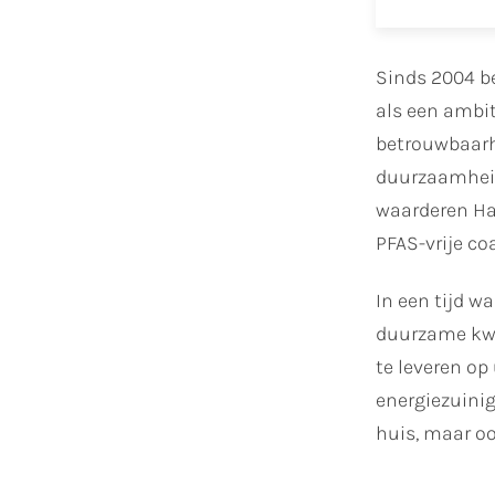
Sinds 2004 b
als een ambit
betrouwbaarh
duurzaamheid,
waarderen Hab
PFAS-vrije co
In een tijd w
duurzame kwal
te leveren op
energiezuinig
huis, maar oo