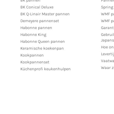
BK pannen
Pannen
BK Conical Deluxe
Spring
BK Q-Linair Master pannen
WMF p
Demeyere pannenset
WMF p
Habonne pannen
Garant
Habonne King
Gebrui
Japan
Habonne Queen pannen
Hoe on
Keramische koekenpan
Leverti
Kookpannen
Vaatwa
Kookpannenset
Waar zi
Küchenprofi keukenhulpen