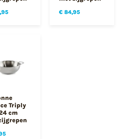
,95
€ 84,95
onne
ce Triply
24 cm
zijgrepen
95