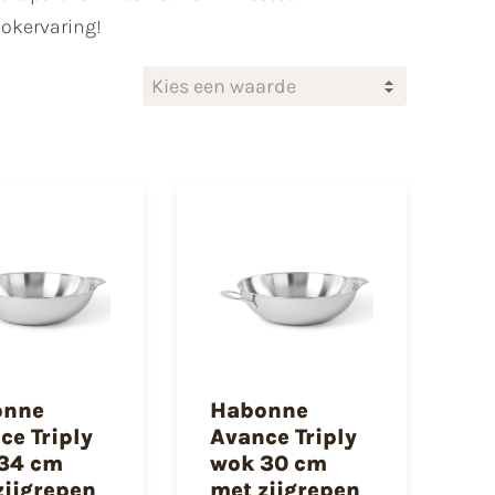
ookervaring!
Kies een waarde
onne
Habonne
ce Triply
Avance Triply
34 cm
wok 30 cm
zijgrepen
met zijgrepen