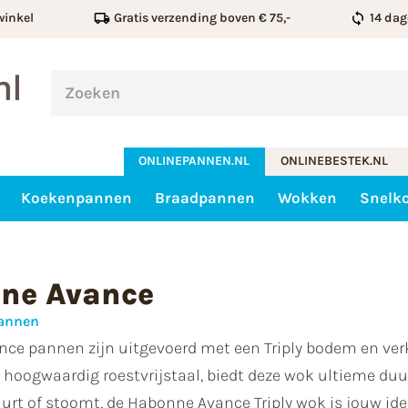
winkel
Gratis verzending boven € 75,-
14 dag
ONLINEPANNEN.NL
ONLINEBESTEK.NL
Koekenpannen
Braadpannen
Wokken
Snelk
ne Avance
pannen
e pannen zijn uitgevoerd met een Triply bodem en verkr
hoogwaardig roestvrijstaal, biedt deze wok ultieme duu
tuurt of stoomt, de Habonne Avance Triply wok is jouw ide