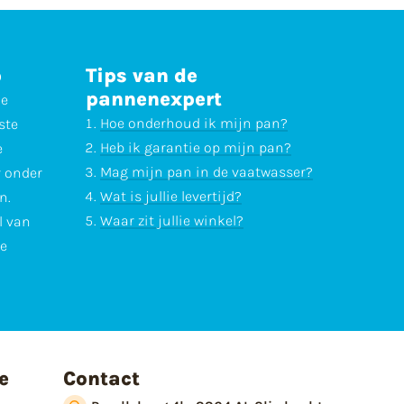
p
Tips van de
pannenexpert
ne
Hoe onderhoud ik mijn pan?
ste
Heb ik garantie op mijn pan?
e
Mag mijn pan in de vaatwasser?
r onder
Wat is jullie levertijd?
n.
Waar zit jullie winkel?
l van
te
e
Contact