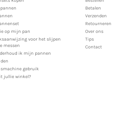
sets kopen
Bestellen
 pannen
Betalen
annen
Verzenden
annenset
Retourneren
ie op mijn pan
Over ons
ksaanwijzing voor het slijpen
Tips
se messen
Contact
derhoud ik mijn pannen
jden
smachine gebruik
t jullie winkel?