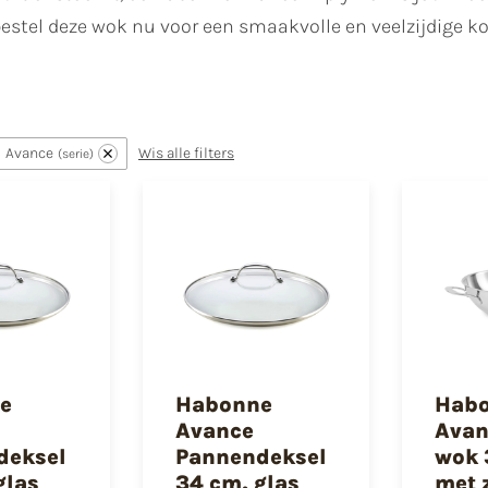
bestel deze wok nu voor een smaakvolle en veelzijdige k
Avance
Wis alle filters
serie
e
Habonne
Hab
Avance
Avan
deksel
Pannendeksel
wok 
glas
34 cm, glas
met 