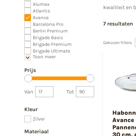
Alumax
kwaliteit en 
Atlantis
Avance
7 resultaten
Barcelona Pro
Berlin Premium
Brigade Basic
Gekozen filters
Brigade Premium
Brigade Ultimate
Toon meer
Prijs
Van
Tot
Kleur
Habonn
Zilver
Avance
Pannen
Materiaal
30 cm, 