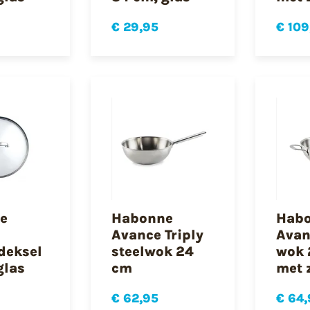
€ 29,95
€ 109
e
Habonne
Hab
Avance Triply
Avan
deksel
steelwok 24
wok 
glas
cm
met 
€ 62,95
€ 64,