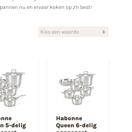
kpannen nu en ervaar koken op z'n best!
Kies een waarde
onne
Habonne
n 5-delig
Queen 6-delig