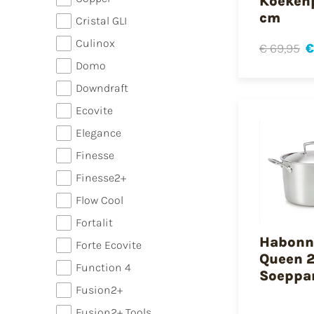
Koeken
cm
Cristal GLI
Culinox
€ 69,95
€
Domo
Downdraft
Ecovite
Elegance
Finesse
Finesse2+
Flow Cool
Fortalit
Habonn
Forte Ecovite
Queen 
Function 4
Soeppa
Fusion2+
Fusion2+ Tools