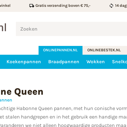
winkel
Gratis verzending boven € 75,-
14 dag
ONLINEPANNEN.NL
ONLINEBESTEK.NL
Koekenpannen
Braadpannen
Wokken
Snelk
ne Queen
pannen
achtige Habonne Queen pannen, met hun conische vorm, 
t stalen handgrepen en in het gebruik een handige maat
garanderen we niet alleen hoogwaardige producten maar 