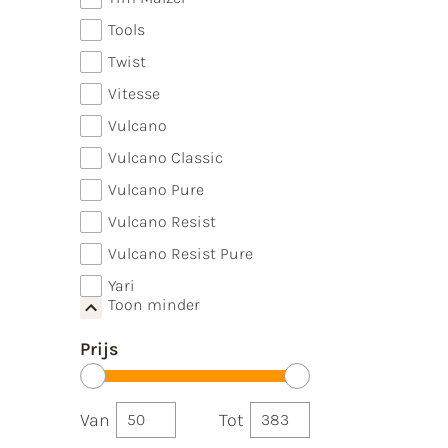
Tools
Twist
Vitesse
Vulcano
Vulcano Classic
Vulcano Pure
Vulcano Resist
Vulcano Resist Pure
Yari
Toon minder
Prijs
Van
Tot