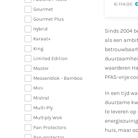
€ 114,95
€
Gourmet
Gourmet Plus
Hybrid
Sinds 2004 b
Karaat+
als een ambit
King
betrouwbaarh
duurzaamheid,
Limited Edition
waarderen Hab
Master
PFAS-vrije co
Messenblok - Bamboo
Mini
In een tijd w
Mistral
duurzame kwal
Multi-Ply
te leveren op
Multiply Wok
energiezuinig
Pan Protectors
huis, maar oo
Pan-protector