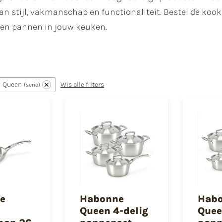
n stijl, vakmanschap en functionaliteit. Bestel de koo
n pannen in jouw keuken.
Queen
Wis alle filters
serie
e
Habonne
Hab
Queen 4-delig
Quee