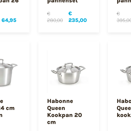
pan 26
pannenset
pann
€
€
€
 64,95
280,00
235,00
395,0
e
Habonne
Hab
24 cm
Queen
Quee
n
Kookpan 20
koo
cm