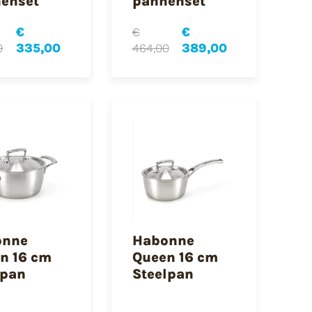
enset
pannenset
€
€
€
0
335,00
464,00
389,00
onne
Habonne
n 16 cm
Queen 16 cm
kpan
Steelpan