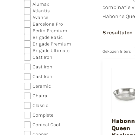
Alumax
combinatie va
Atlantis
Habonne Quee
Avance
Barcelona Pro
Berlin Premium
8 resultaten
Brigade Basic
Brigade Premium
Brigade Ultimate
Gekozen filters
Cast Iron
Cast Iron
Cast Iron
Ceramic
Chaira
Classic
Complete
Habonn
Conical Cool
Queen
Copper