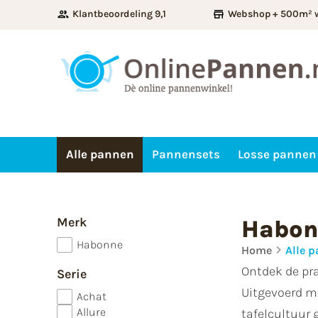
Klantbeoordeling 9,1
Webshop + 500m² 
Alle pannen
Pannensets
Losse pannen
Merk
Habon
Habonne
Home
Alle 
Ontdek de pr
Serie
Uitgevoerd me
Achat
Allure
tafelcultuur 