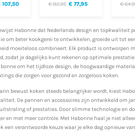
 107,50
€ 82,95
€ 77,95
€ 64,
ewijst Habonne dat Nederlands design en topkwaliteit 
ie om beter kookgerei te ontwikkelen, groeide uit tot een
eid moeiteloos combineert. Elk product is ontworpen m
 zodat je dagelijks kunt rekenen op optimale prestatie
onne om het tijdloze design, de hoogwaardige materialen
atings die zorgen voor gezond en zorgeloos koken.
aarin bewust koken steeds belangrijker wordt, kiest Hab
iteit. De pannen en accessoires zijn ontwikkeld om jar
 uitstraling of prestaties. Door slimme technologie en do
er en met meer controle. Met Habonne haal je niet alleen
k een verantwoorde keuze waar je elke dag opnieuw van 