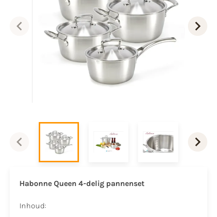
Habonne Queen 4-delig pannenset
Inhoud: