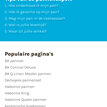
Hoe onderhoud ik mijn pan?
Heb ik garantie op mijn pan?
Mag mijn pan in de vaatwasser?
Wat is jullie levertijd?
Waar zit jullie winkel?
Populaire pagina's
BK pannen
BK Conical Deluxe
BK Q-Linair Master pannen
Demeyere pannenset
Habonne pannen
Habonne King
Habonne Queen pannen
Keramische koekenpan