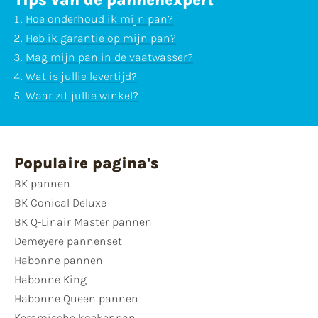
Tips van de pannenexpert
Hoe onderhoud ik mijn pan?
Heb ik garantie op mijn pan?
Mag mijn pan in de vaatwasser?
Wat is jullie levertijd?
Waar zit jullie winkel?
Populaire pagina's
BK pannen
BK Conical Deluxe
BK Q-Linair Master pannen
Demeyere pannenset
Habonne pannen
Habonne King
Habonne Queen pannen
Keramische koekenpan