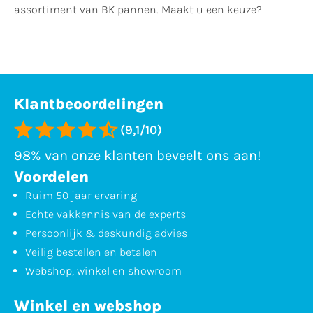
assortiment van BK pannen. Maakt u een keuze?
Klantbeoordelingen
(9,1/10)
98% van onze klanten beveelt ons aan!
Voordelen
Ruim 50 jaar ervaring
Echte vakkennis van de experts
Persoonlijk & deskundig advies
Veilig bestellen en betalen
Webshop, winkel en showroom
Winkel en webshop