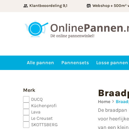
Klantbeoordeling 9,1
Webshop + 500m² 
Alle pannen
Pannensets
Losse pannen
Merk
Braad
DUCQ
Home
Braad
Küchenprofi
De braadpan i
Lava
Le Creuset
voor heerlijk
SKOTTSBERG
van een klein