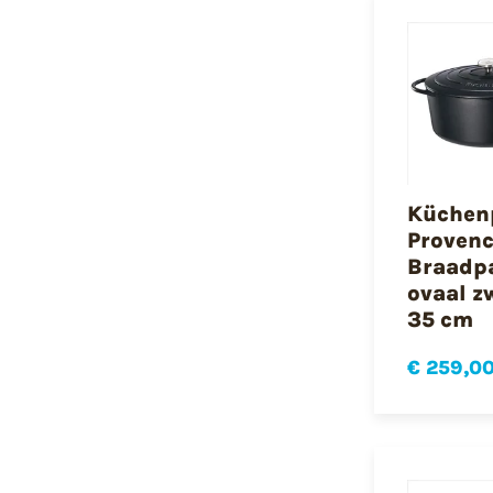
Küchen
Proven
Braadp
ovaal z
35 cm
€ 259,0