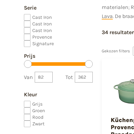
materialen; R
Serie
Lava
. De bra
Cast Iron
Cast Iron
Cast Iron
34 resultate
Provence
Signature
Gekozen filters
Prijs
Van
Tot
Kleur
Grijs
Groen
Rood
Küchen
Zwart
Proven