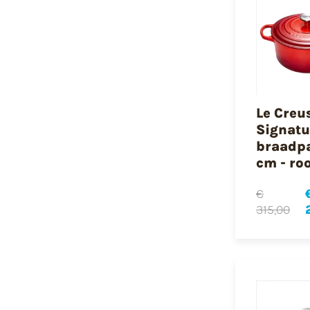
Le Creu
Signatu
braadp
cm - ro
€
315,00