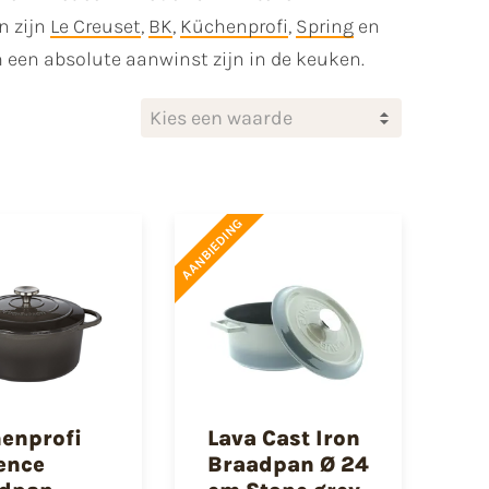
n zijn
Le Creuset
,
BK
,
Küchenprofi
,
Spring
en
m een absolute aanwinst zijn in de keuken.
Kies een waarde
AANBIEDING
enprofi
Lava Cast Iron
ence
Braadpan Ø 24