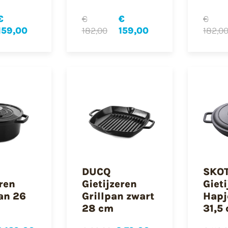
€
€
€
€
159,00
182,00
159,00
182,0
DUCQ
SKO
eren
Gietijzeren
Giet
an 26
Grillpan zwart
Hapj
28 cm
31,5