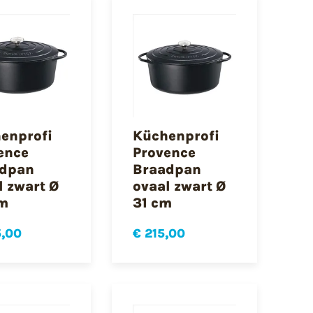
enprofi
Küchenprofi
ence
Provence
dpan
Braadpan
l zwart Ø
ovaal zwart Ø
m
31 cm
5,00
€ 215,00