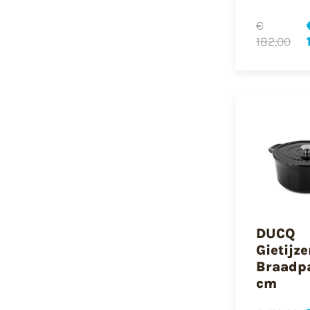
€
182,00
DUCQ
Gietijz
Braadp
cm