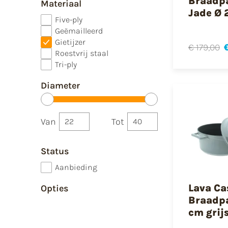
Braadp
Materiaal
Jade Ø 
Five-ply
Geëmailleerd
Gietijzer
€ 179,00
Roestvrij staal
Tri-ply
Diameter
Van
Tot
Status
Aanbieding
Lava Ca
Opties
Braadp
cm grij