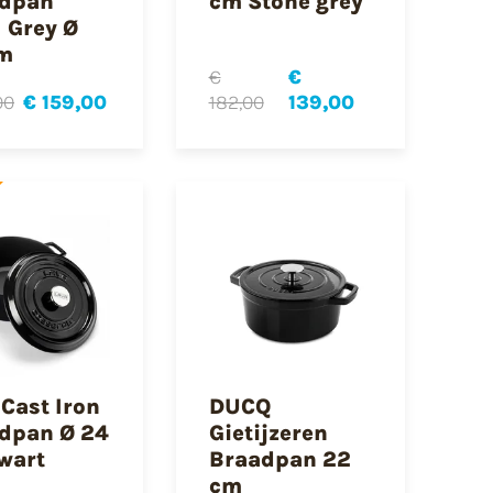
dpan
cm Stone grey
l Grey Ø
m
€
€
00
€ 159,00
182,00
139,00
 Cast Iron
DUCQ
dpan Ø 24
Gietijzeren
wart
Braadpan 22
cm