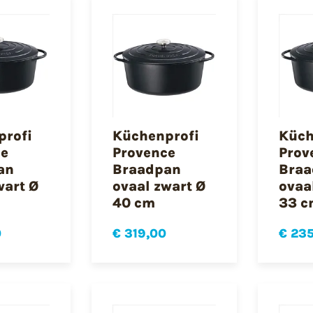
profi
Küchenprofi
Küch
ce
Provence
Prov
an
Braadpan
Braa
wart Ø
ovaal zwart Ø
ovaa
40 cm
33 c
0
€ 319,00
€ 23