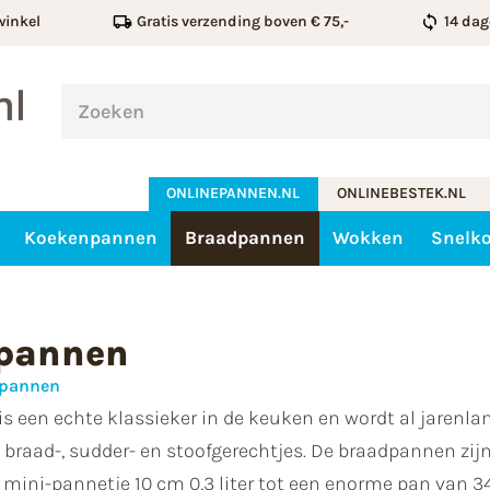
winkel
Gratis verzending boven € 75,-
14 dag
ONLINEPANNEN.NL
ONLINEBESTEK.NL
Koekenpannen
Braadpannen
Wokken
Snelk
pannen
pannen
s een echte klassieker in de keuken en wordt al jarenl
e braad-, sudder- en stoofgerechtjes. De braadpannen zijn
 mini-pannetje 10 cm 0,3 liter tot een enorme pan van 3