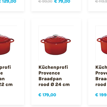
€ 129,00
€ 99,00
€ 79,00
€ 119,
profi
Küchenprofi
Küch
ce
Provence
Prov
an
Braadpan
Braa
22 cm
rood Ø 24 cm
rood
€ 179,00
€ 199