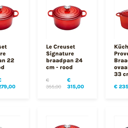
set
Le Creuset
Küch
re
Signature
Prov
an 22
braadpan 24
Braa
od
cm - rood
ovaa
33 c
€
€
€
279,00
355,00
315,00
€ 23