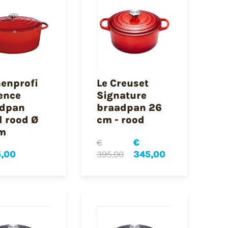
enprofi
Le Creuset
ence
Signature
dpan
braadpan 26
l rood Ø
cm - rood
m
€
€
5,00
395,00
345,00