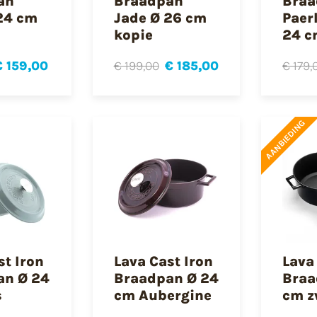
an
Braadpan
Braa
24 cm
Jade Ø 26 cm
Paer
kopie
24 c
€ 159,00
€ 199,00
€ 185,00
€ 179,
AANBIEDING
st Iron
Lava Cast Iron
Lava
an Ø 24
Braadpan Ø 24
Braa
s
cm Aubergine
cm z