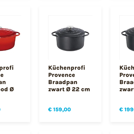
profi
Küchenprofi
Küch
ce
Provence
Prov
an
Braadpan
Braa
ood Ø
zwart Ø 22 cm
zwar
0
€ 159,00
€ 199