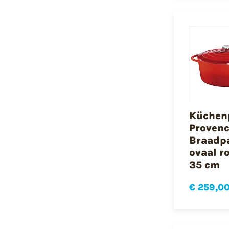
Küchen
Proven
Braadp
ovaal r
35 cm
€ 259,0