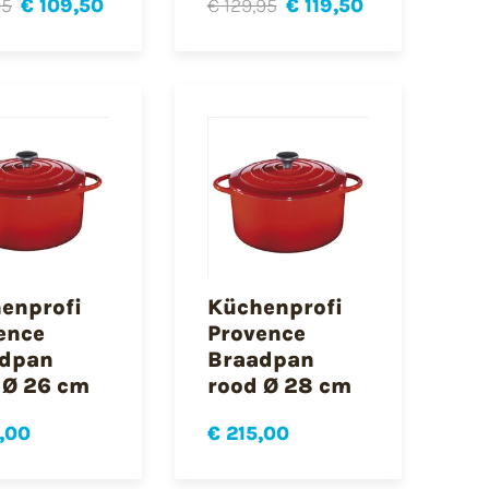
95
€ 109,50
€ 129,95
€ 119,50
enprofi
Küchenprofi
ence
Provence
dpan
Braadpan
 Ø 26 cm
rood Ø 28 cm
,00
€ 215,00