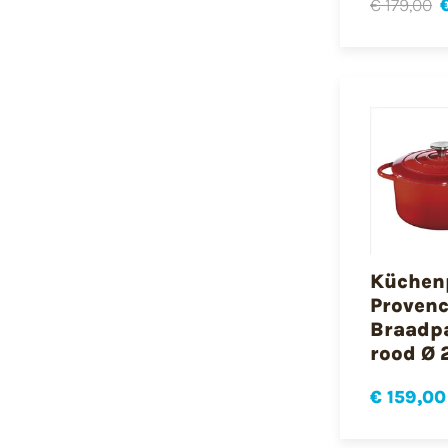
€ 179,00
Küchen
Proven
Braadp
rood Ø 
€ 159,00