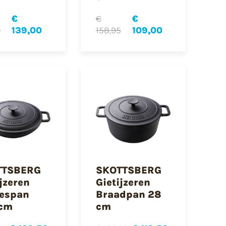
€
€
€
0
139,00
158,95
109,00
TTSBERG
SKOTTSBERG
ijzeren
Gietijzeren
espan
Braadpan 28
 cm
cm