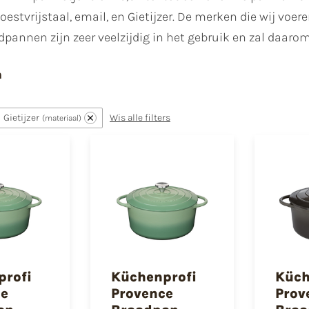
oestvrijstaal, email, en Gietijzer. De merken die wij voere
adpannen zijn zeer veelzijdig in het gebruik en zal daaro
n
Gietijzer
Wis alle filters
materiaal
profi
Küchenprofi
Küch
ce
Provence
Prov