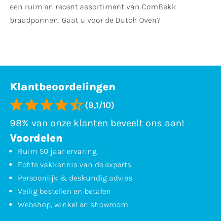
een ruim en recent assortiment van ComBekk
braadpannen. Gaat u voor de Dutch Oven?
Klantbeoordelingen
(9,1/10)
98% van onze klanten beveelt ons aan!
Voordelen
Ruim 50 jaar ervaring
Echte vakkennis van de experts
Persoonlijk & deskundig advies
Veilig bestellen en betalen
Webshop, winkel en showroom