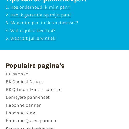
Hoe onderhoud ik mijn pan?
Heb ik garantie op mijn pan?
Mag mijn pan in de vaatwasser?
Wat is jullie levertijd?
Waar zit jullie winkel?
Populaire pagina's
BK pannen
BK Conical Deluxe
BK Q-Linair Master pannen
Demeyere pannenset
Habonne pannen
Habonne King
Habonne Queen pannen
Keramische koekenpan