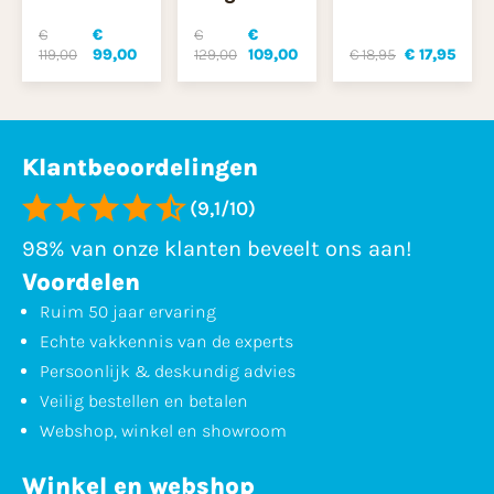
€
€
€
€
119,00
99,00
129,00
109,00
€ 18,95
€ 17,95
Klantbeoordelingen
(9,1/10)
98% van onze klanten beveelt ons aan!
Voordelen
Ruim 50 jaar ervaring
Echte vakkennis van de experts
Persoonlijk & deskundig advies
Veilig bestellen en betalen
Webshop, winkel en showroom
Winkel en webshop