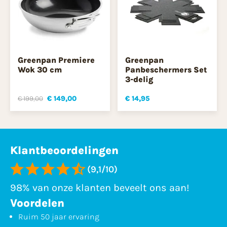
Greenpan Premiere
Greenpan
Wok 30 cm
Panbeschermers Set
3-delig
€ 199,00
€ 149,00
€ 14,95
Klantbeoordelingen
(9,1/10)
98% van onze klanten beveelt ons aan!
Voordelen
Ruim 50 jaar ervaring