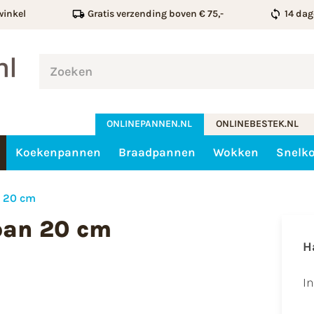
winkel
Gratis verzending boven € 75,-
14 dag
ONLINEPANNEN.NL
ONLINEBESTEK.NL
Koekenpannen
Braadpannen
Wokken
Snelk
n 20 cm
pan 20 cm
H
I