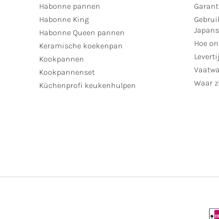
Habonne pannen
Garant
Habonne King
Gebrui
Japan
Habonne Queen pannen
Hoe on
Keramische koekenpan
Leverti
Kookpannen
Vaatwa
Kookpannenset
Waar zi
Küchenprofi keukenhulpen