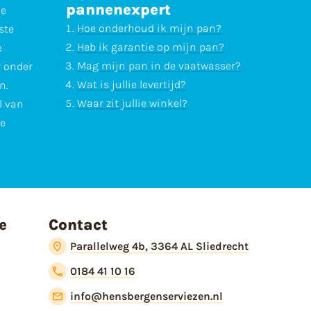
pannenexpert
ne
Hoe onderhoud ik mijn pan?
ste
Heb ik garantie op mijn pan?
e
Mag mijn pan in de vaatwasser?
r onder
Wat is jullie levertijd?
n.
Waar zit jullie winkel?
l van
te
e
Contact
Parallelweg 4b, 3364 AL Sliedrecht
0184 41 10 16
info@hensbergenserviezen.nl