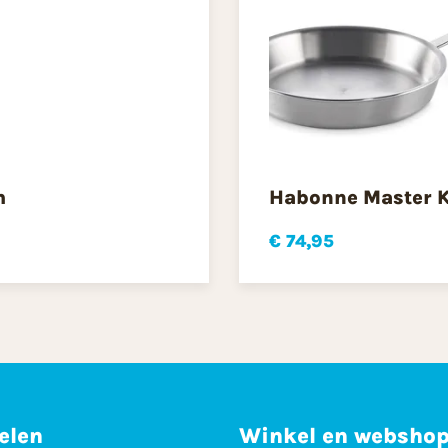
m
Habonne Master K
€ 74,95
elen
Winkel en websho