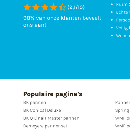
Ruim 5
(9,1/10)
Echte 
98% van onze klanten beveelt
Persoo
ons aan!
Veilig
Websh
Populaire pagina's
BK pannen
Pannen
BK Conical Deluxe
Spring
BK Q-Linair Master pannen
WMF p
Demeyere pannenset
WMF p