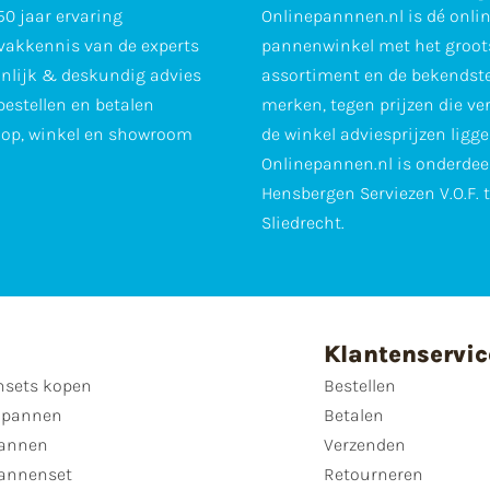
0 jaar ervaring
Onlinepannnen.nl is dé onli
vakkennis van de experts
pannenwinkel met het groot
nlijk & deskundig advies
assortiment en de bekendst
 bestellen en betalen
merken, tegen prijzen die ve
op, winkel en showroom
de winkel adviesprijzen ligge
Onlinepannen.nl is onderdee
Hensbergen Serviezen V.O.F. 
Sliedrecht.
Klantenservic
sets kopen
Bestellen
 pannen
Betalen
annen
Verzenden
annenset
Retourneren