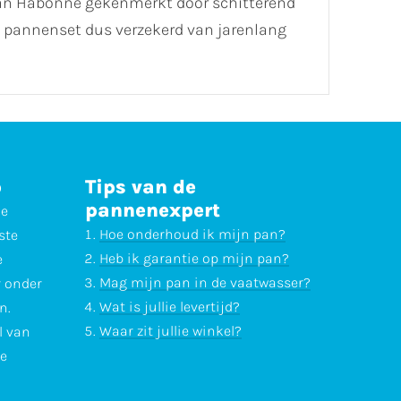
van Habonne gekenmerkt door schitterend
 pannenset dus verzekerd van jarenlang
p
Tips van de
pannenexpert
ne
Hoe onderhoud ik mijn pan?
ste
Heb ik garantie op mijn pan?
e
Mag mijn pan in de vaatwasser?
r onder
Wat is jullie levertijd?
n.
Waar zit jullie winkel?
l van
te