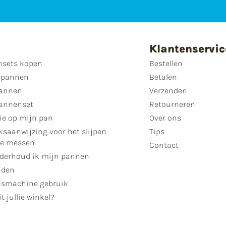
Klantenservic
sets kopen
Bestellen
 pannen
Betalen
annen
Verzenden
annenset
Retourneren
ie op mijn pan
Over ons
ksaanwijzing voor het slijpen
Tips
se messen
Contact
derhoud ik mijn pannen
jden
smachine gebruik
t jullie winkel?