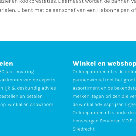
ezier en kookprestaties. Daarnaast worden de pannen 
ialen. U bent met de aanschaf van een Habonne pan of
elen
Winkel en websho
0 jaar ervaring
Onlinepannnen.nl is dé onli
vakkennis van de experts
pannenwinkel met het groot
nlijk & deskundig advies
assortiment en de bekendst
 bestellen en betalen
merken, tegen prijzen die ve
op, winkel en showroom
de winkel adviesprijzen ligge
Onlinepannen.nl is onderdee
Hensbergen Serviezen V.O.F. 
Sliedrecht.