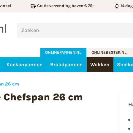
winkel
Gratis verzending boven € 75,-
14 dag
ONLINEPANNEN.NL
ONLINEBESTEK.NL
Koekenpannen
Braadpannen
Wokken
Snelk
an 26 cm
e Chefspan 26 cm
H