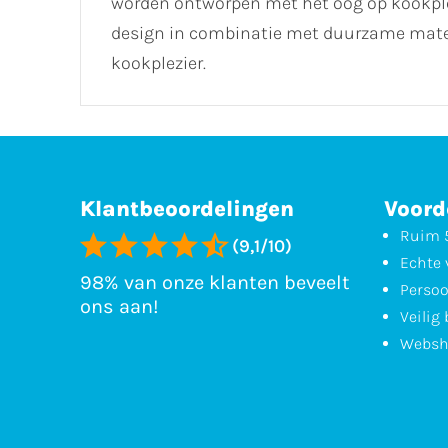
worden ontworpen met het oog op kookpl
design in combinatie met duurzame mater
kookplezier.
Klantbeoordelingen
Voord
Ruim 5
(9,1/10)
Echte 
98% van onze klanten beveelt
Persoo
ons aan!
Veilig
Websh