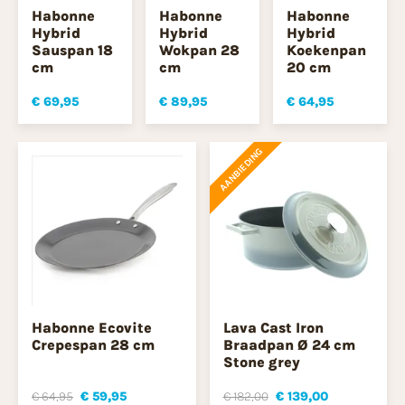
Habonne
Habonne
Habonne
Hybrid
Hybrid
Hybrid
Sauspan 18
Wokpan 28
Koekenpan
cm
cm
20 cm
€ 69,95
€ 89,95
€ 64,95
AANBIEDING
Habonne Ecovite
Lava Cast Iron
Crepespan 28 cm
Braadpan Ø 24 cm
Stone grey
€ 64,95
€ 59,95
€ 182,00
€ 139,00