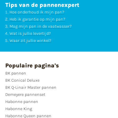
Tips van de pannenexpert
Hoe onderhoud ik mijn pan?
Heb ik garantie op mijn pan?
Mag mijn pan in de vaatwasser?
Wat is jullie levertijd?
Waar zit jullie winkel?
Populaire pagina's
BK pannen
BK Conical Deluxe
BK Q-Linair Master pannen
Demeyere pannenset
Habonne pannen
Habonne King
Habonne Queen pannen