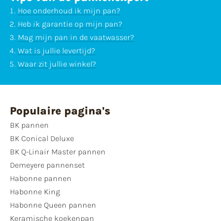
Hoe onderhoud ik mijn pan?
Heb ik garantie op mijn pan?
Mag mijn pan in de vaatwasser?
Wat is jullie levertijd?
Waar zit jullie winkel?
Populaire pagina's
BK pannen
BK Conical Deluxe
BK Q-Linair Master pannen
Demeyere pannenset
Habonne pannen
Habonne King
Habonne Queen pannen
Keramische koekenpan