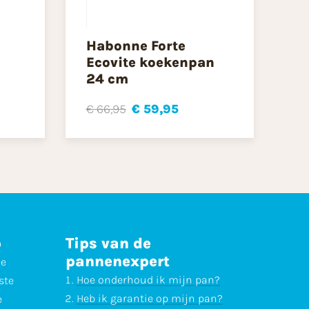
Habonne Forte
Ecovite koekenpan
24 cm
€ 66,95
€ 59,95
p
Tips van de
pannenexpert
ne
Hoe onderhoud ik mijn pan?
ste
Heb ik garantie op mijn pan?
e