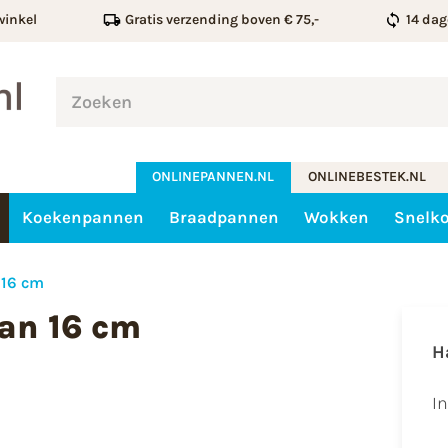
winkel
Gratis verzending boven € 75,-
14 dag
ONLINEPANNEN.NL
ONLINEBESTEK.NL
Koekenpannen
Braadpannen
Wokken
Snelk
 16 cm
an 16 cm
H
I