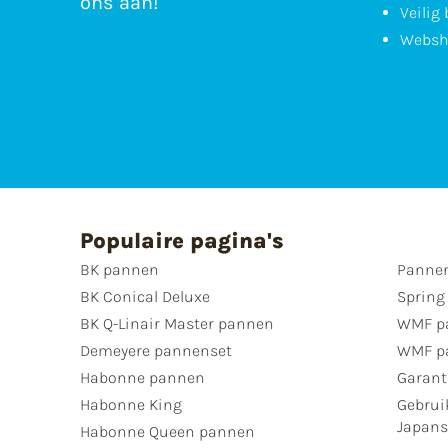
ons aan!
Veilig
Websh
Populaire pagina's
BK pannen
Pannen
BK Conical Deluxe
Spring
BK Q-Linair Master pannen
WMF p
Demeyere pannenset
WMF p
Habonne pannen
Garant
Habonne King
Gebrui
Japan
Habonne Queen pannen