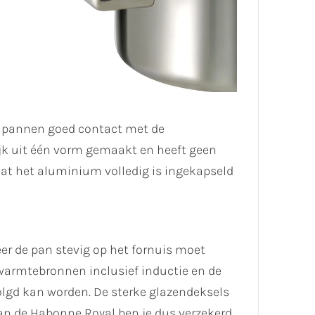
l pannen goed contact met de
ijk uit één vorm gemaakt en heeft geen
t het aluminium volledig is ingekapseld
neer de pan stevig op het fornuis moet
 warmtebronnen inclusief inductie en de
olgd kan worden. De sterke glazendeksels
van de Habonne Royal ben je dus verzekerd