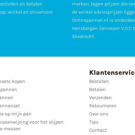
 bestellen en betalen
merken, tegen prijzen die ve
op, winkel en showroom
de winkel adviesprijzen ligge
Onlinepannen.nl is onderdee
Hensbergen Serviezen V.O.F. 
Sliedrecht.
Klantenservic
sets kopen
Bestellen
 pannen
Betalen
annen
Verzenden
annenset
Retourneren
ie op mijn pan
Over ons
ksaanwijzing voor het slijpen
Tips
se messen
Contact