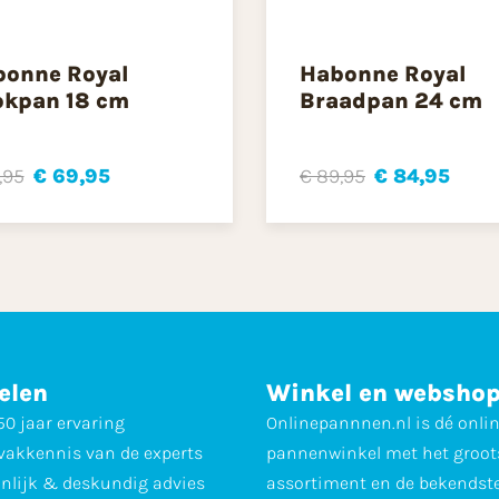
bonne Royal
Habonne Royal
okpan 18 cm
Braadpan 24 cm
,95
€ 69,95
€ 89,95
€ 84,95
elen
Winkel en websho
0 jaar ervaring
Onlinepannnen.nl is dé onli
vakkennis van de experts
pannenwinkel met het groot
nlijk & deskundig advies
assortiment en de bekendst