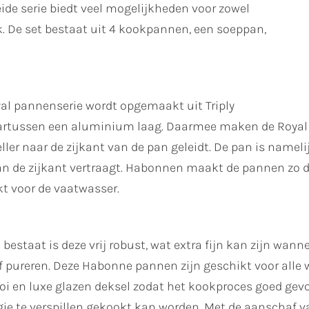
ide serie biedt veel mogelijkheden voor zowel
. De set bestaat uit 4 kookpannen, een soeppan,
yal pannenserie wordt opgemaakt uit Triply
daartussen een aluminium laag. Daarmee maken de Roya
ler naar de zijkant van de pan geleidt. De pan is namel
 de zijkant vertraagt. Habonnen maakt de pannen zo da
kt voor de vaatwasser.
 bestaat is deze vrij robust, wat extra fijn kan zijn wan
of pureren. Deze Habonne pannen zijn geschikt voor alle
oi en luxe glazen deksel zodat het kookproces goed gev
rgie te verspillen gekookt kan worden. Met de aanschaf 