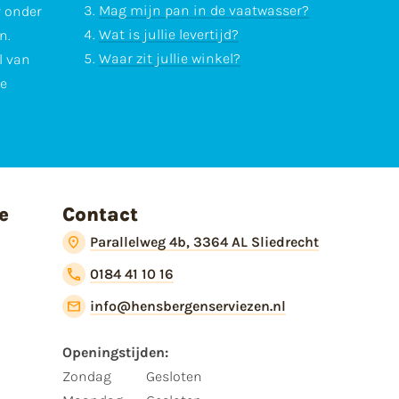
Mag mijn pan in de vaatwasser?
r onder
Wat is jullie levertijd?
n.
Waar zit jullie winkel?
l van
te
e
Contact
Parallelweg 4b, 3364 AL Sliedrecht
0184 41 10 16
info@hensbergenserviezen.nl
Openingstijden:​
​Zondag
Gesloten