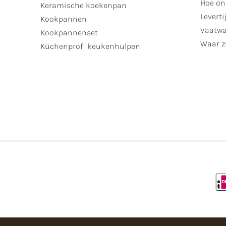
Hoe on
Keramische koekenpan
Leverti
Kookpannen
Vaatwa
Kookpannenset
Waar zi
Küchenprofi keukenhulpen