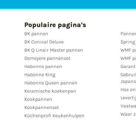
Populaire pagina's
BK pannen
Pannen
BK Conical Deluxe
Spring
BK Q-Linair Master pannen
WMF p
Demeyere pannenset
WMF p
Habonne pannen
Garant
Habonne King
Gebrui
Japan
Habonne Queen pannen
Hoe on
Keramische koekenpan
Leverti
Kookpannen
Vaatwa
Kookpannenset
Waar zi
Küchenprofi keukenhulpen