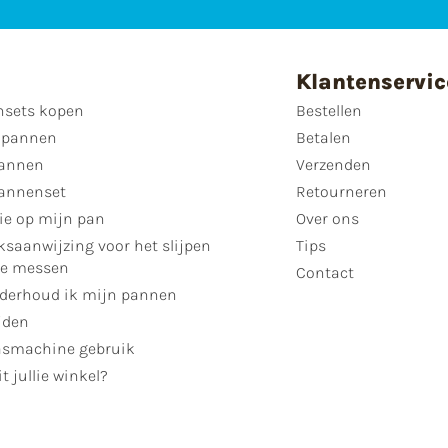
Klantenservic
sets kopen
Bestellen
 pannen
Betalen
annen
Verzenden
annenset
Retourneren
ie op mijn pan
Over ons
ksaanwijzing voor het slijpen
Tips
se messen
Contact
derhoud ik mijn pannen
jden
smachine gebruik
t jullie winkel?