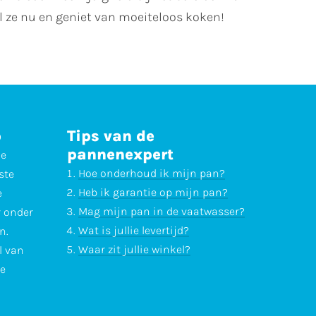
l ze nu en geniet van moeiteloos koken!
p
Tips van de
pannenexpert
ne
Hoe onderhoud ik mijn pan?
ste
Heb ik garantie op mijn pan?
e
Mag mijn pan in de vaatwasser?
r onder
Wat is jullie levertijd?
n.
Waar zit jullie winkel?
l van
te