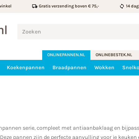
winkel
Gratis verzending boven € 75,-
14 dag
ONLINEPANNEN.NL
ONLINEBESTEK.NL
Koekenpannen
Braadpannen
Wokken
Snelk
pannen serie, compleet met antiaanbaklaag en bijpass
eze pannen zijn de perfecte aanvulling voor je keuken e