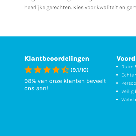
heerlijke gerechten. Kies voor kwaliteit en 
Klantbeoordelingen
Voord
Ruim 5
(9,1/10)
Echte 
98% van onze klanten beveelt
Persoo
ons aan!
Veilig
Websh