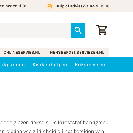
en bedenktijd
Hulp of advies? 0184 41 10 16
ONLINESERVIES.NL
HENSBERGENSERVIEZEN.NL
ookpannen
Keukenhulpen
Koksmessen
ende glazen deksels. De kunststof handgreep
n bieden veelzijdigheid bij het bereiden van