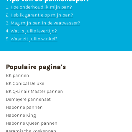
Hoe onderhoud ik mijn pan?
Heb ik garantie op mijn pan?
Mag mijn pan in de vaatwasser?
Wat is jullie levertijd?
Waar zit jullie winkel?
Populaire pagina's
BK pannen
BK Conical Deluxe
BK Q-Linair Master pannen
Demeyere pannenset
Habonne pannen
Habonne King
Habonne Queen pannen
Keramische koekenpan